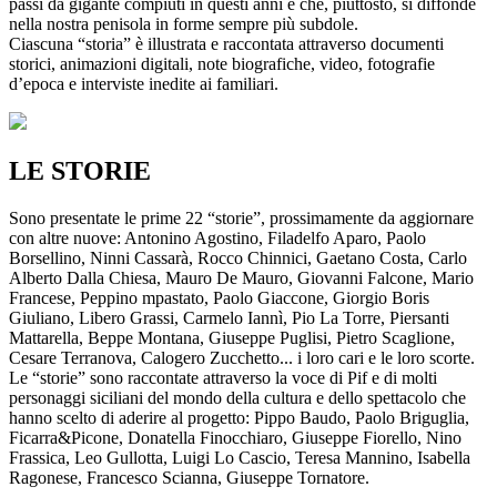
passi da gigante compiuti in questi anni e che, piuttosto, si diffonde
nella nostra penisola in forme sempre più subdole.
Ciascuna “storia” è illustrata e raccontata attraverso documenti
storici, animazioni digitali, note biografiche, video, fotografie
d’epoca e interviste inedite ai familiari.
LE STORIE
Sono presentate le prime 22 “storie”, prossimamente da aggiornare
con altre nuove: Antonino Agostino, Filadelfo Aparo, Paolo
Borsellino, Ninni Cassarà, Rocco Chinnici, Gaetano Costa, Carlo
Alberto Dalla Chiesa, Mauro De Mauro, Giovanni Falcone, Mario
Francese, Peppino mpastato, Paolo Giaccone, Giorgio Boris
Giuliano, Libero Grassi, Carmelo Iannì, Pio La Torre, Piersanti
Mattarella, Beppe Montana, Giuseppe Puglisi, Pietro Scaglione,
Cesare Terranova, Calogero Zucchetto... i loro cari e le loro scorte.
Le “storie” sono raccontate attraverso la voce di Pif e di molti
personaggi siciliani del mondo della cultura e dello spettacolo che
hanno scelto di aderire al progetto: Pippo Baudo, Paolo Briguglia,
Ficarra&Picone, Donatella Finocchiaro, Giuseppe Fiorello, Nino
Frassica, Leo Gullotta, Luigi Lo Cascio, Teresa Mannino, Isabella
Ragonese, Francesco Scianna, Giuseppe Tornatore.