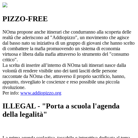
PIZZO-FREE
NOma propone anche itinerari che condurranno alla scoperta delle
realtà che aderiscono ad "Addiopizzo", un movimento che agisce
dal basso nato su iniziativa di un gruppo di giovani che hanno scelto
di combattere la mafia promuovendo un sistema di economia
virtuosa e libera dalla mafia attraverso lo strumento del "consumo
critico".
La scelta di inserire all’interno di NOma tali itinerari nasce dalla
volontà di rendere visibile uno dei tanti lasciti delle persone
raccontate da NOma che, attraverso il proprio sacrificio, hanno,
appunto, risvegliato le coscienze e reso possibile una piccola
rivoluzione.
Per info:
www.addiopizzo.org
ILLEGAL - "Porta a scuola l'agenda
della legalità"
La prima agenda scolastica, tascabile e interattiva dedicata al tema