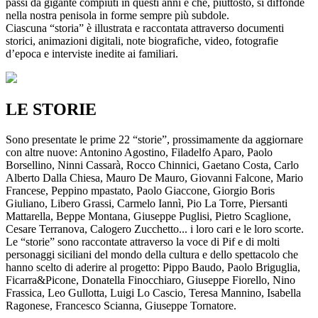
passi da gigante compiuti in questi anni e che, piuttosto, si diffonde
nella nostra penisola in forme sempre più subdole.
Ciascuna “storia” è illustrata e raccontata attraverso documenti
storici, animazioni digitali, note biografiche, video, fotografie
d’epoca e interviste inedite ai familiari.
LE STORIE
Sono presentate le prime 22 “storie”, prossimamente da aggiornare
con altre nuove: Antonino Agostino, Filadelfo Aparo, Paolo
Borsellino, Ninni Cassarà, Rocco Chinnici, Gaetano Costa, Carlo
Alberto Dalla Chiesa, Mauro De Mauro, Giovanni Falcone, Mario
Francese, Peppino mpastato, Paolo Giaccone, Giorgio Boris
Giuliano, Libero Grassi, Carmelo Iannì, Pio La Torre, Piersanti
Mattarella, Beppe Montana, Giuseppe Puglisi, Pietro Scaglione,
Cesare Terranova, Calogero Zucchetto... i loro cari e le loro scorte.
Le “storie” sono raccontate attraverso la voce di Pif e di molti
personaggi siciliani del mondo della cultura e dello spettacolo che
hanno scelto di aderire al progetto: Pippo Baudo, Paolo Briguglia,
Ficarra&Picone, Donatella Finocchiaro, Giuseppe Fiorello, Nino
Frassica, Leo Gullotta, Luigi Lo Cascio, Teresa Mannino, Isabella
Ragonese, Francesco Scianna, Giuseppe Tornatore.