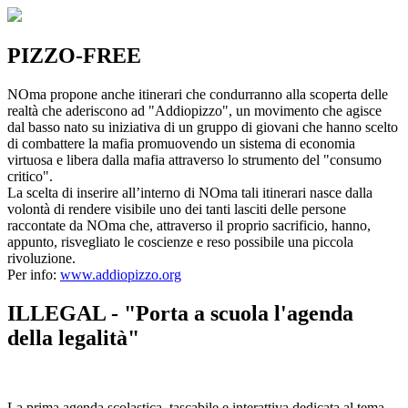
PIZZO-FREE
NOma propone anche itinerari che condurranno alla scoperta delle
realtà che aderiscono ad "Addiopizzo", un movimento che agisce
dal basso nato su iniziativa di un gruppo di giovani che hanno scelto
di combattere la mafia promuovendo un sistema di economia
virtuosa e libera dalla mafia attraverso lo strumento del "consumo
critico".
La scelta di inserire all’interno di NOma tali itinerari nasce dalla
volontà di rendere visibile uno dei tanti lasciti delle persone
raccontate da NOma che, attraverso il proprio sacrificio, hanno,
appunto, risvegliato le coscienze e reso possibile una piccola
rivoluzione.
Per info:
www.addiopizzo.org
ILLEGAL - "Porta a scuola l'agenda
della legalità"
La prima agenda scolastica, tascabile e interattiva dedicata al tema