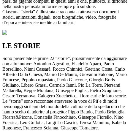
passi da gigante compiuti in questi anni e che, piuttosto, si diffonde
nella nostra penisola in forme sempre più subdole.
Ciascuna “storia” è illustrata e raccontata attraverso documenti
storici, animazioni digitali, note biografiche, video, fotografie
d’epoca e interviste inedite ai familiari.
LE STORIE
Sono presentate le prime 22 “storie”, prossimamente da aggiornare
con altre nuove: Antonino Agostino, Filadelfo Aparo, Paolo
Borsellino, Ninni Cassarà, Rocco Chinnici, Gaetano Costa, Carlo
Alberto Dalla Chiesa, Mauro De Mauro, Giovanni Falcone, Mario
Francese, Peppino mpastato, Paolo Giaccone, Giorgio Boris
Giuliano, Libero Grassi, Carmelo Iannì, Pio La Torre, Piersanti
Mattarella, Beppe Montana, Giuseppe Puglisi, Pietro Scaglione,
Cesare Terranova, Calogero Zucchetto... i loro cari e le loro scorte.
Le “storie” sono raccontate attraverso la voce di Pif e di molti
personaggi siciliani del mondo della cultura e dello spettacolo che
hanno scelto di aderire al progetto: Pippo Baudo, Paolo Briguglia,
Ficarra&Picone, Donatella Finocchiaro, Giuseppe Fiorello, Nino
Frassica, Leo Gullotta, Luigi Lo Cascio, Teresa Mannino, Isabella
Ragonese, Francesco Scianna, Giuseppe Tornatore.