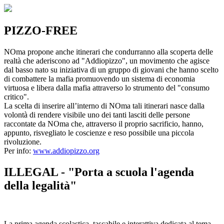
PIZZO-FREE
NOma propone anche itinerari che condurranno alla scoperta delle
realtà che aderiscono ad "Addiopizzo", un movimento che agisce
dal basso nato su iniziativa di un gruppo di giovani che hanno scelto
di combattere la mafia promuovendo un sistema di economia
virtuosa e libera dalla mafia attraverso lo strumento del "consumo
critico".
La scelta di inserire all’interno di NOma tali itinerari nasce dalla
volontà di rendere visibile uno dei tanti lasciti delle persone
raccontate da NOma che, attraverso il proprio sacrificio, hanno,
appunto, risvegliato le coscienze e reso possibile una piccola
rivoluzione.
Per info:
www.addiopizzo.org
ILLEGAL - "Porta a scuola l'agenda
della legalità"
La prima agenda scolastica, tascabile e interattiva dedicata al tema