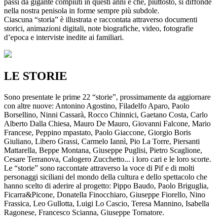
passi da gigante compiuti in questi anni e che, piuttosto, si diffonde
nella nostra penisola in forme sempre più subdole.
Ciascuna “storia” è illustrata e raccontata attraverso documenti
storici, animazioni digitali, note biografiche, video, fotografie
d’epoca e interviste inedite ai familiari.
LE STORIE
Sono presentate le prime 22 “storie”, prossimamente da aggiornare
con altre nuove: Antonino Agostino, Filadelfo Aparo, Paolo
Borsellino, Ninni Cassarà, Rocco Chinnici, Gaetano Costa, Carlo
Alberto Dalla Chiesa, Mauro De Mauro, Giovanni Falcone, Mario
Francese, Peppino mpastato, Paolo Giaccone, Giorgio Boris
Giuliano, Libero Grassi, Carmelo Iannì, Pio La Torre, Piersanti
Mattarella, Beppe Montana, Giuseppe Puglisi, Pietro Scaglione,
Cesare Terranova, Calogero Zucchetto... i loro cari e le loro scorte.
Le “storie” sono raccontate attraverso la voce di Pif e di molti
personaggi siciliani del mondo della cultura e dello spettacolo che
hanno scelto di aderire al progetto: Pippo Baudo, Paolo Briguglia,
Ficarra&Picone, Donatella Finocchiaro, Giuseppe Fiorello, Nino
Frassica, Leo Gullotta, Luigi Lo Cascio, Teresa Mannino, Isabella
Ragonese, Francesco Scianna, Giuseppe Tornatore.