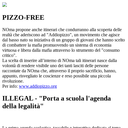
PIZZO-FREE
NOma propone anche itinerari che condurranno alla scoperta delle
realtà che aderiscono ad "Addiopizzo", un movimento che agisce
dal basso nato su iniziativa di un gruppo di giovani che hanno scelto
di combattere la mafia promuovendo un sistema di economia
virtuosa e libera dalla mafia attraverso lo strumento del "consumo
critico".
La scelta di inserire all’interno di NOma tali itinerari nasce dalla
volontà di rendere visibile uno dei tanti lasciti delle persone
raccontate da NOma che, attraverso il proprio sacrificio, hanno,
appunto, risvegliato le coscienze e reso possibile una piccola
rivoluzione.
Per info:
www.addiopizzo.org
ILLEGAL - "Porta a scuola l'agenda
della legalità"
La prima agenda scolastica, tascabile e interattiva dedicata al tema