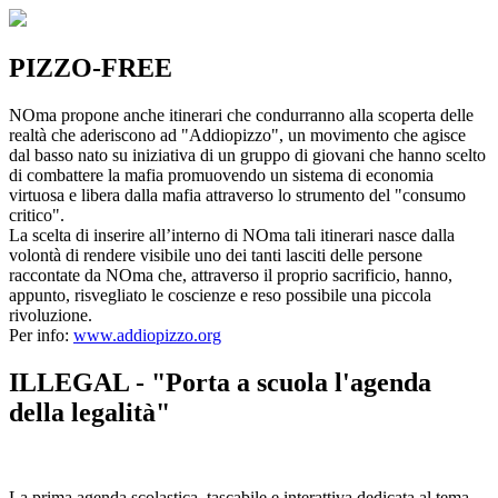
PIZZO-FREE
NOma propone anche itinerari che condurranno alla scoperta delle
realtà che aderiscono ad "Addiopizzo", un movimento che agisce
dal basso nato su iniziativa di un gruppo di giovani che hanno scelto
di combattere la mafia promuovendo un sistema di economia
virtuosa e libera dalla mafia attraverso lo strumento del "consumo
critico".
La scelta di inserire all’interno di NOma tali itinerari nasce dalla
volontà di rendere visibile uno dei tanti lasciti delle persone
raccontate da NOma che, attraverso il proprio sacrificio, hanno,
appunto, risvegliato le coscienze e reso possibile una piccola
rivoluzione.
Per info:
www.addiopizzo.org
ILLEGAL - "Porta a scuola l'agenda
della legalità"
La prima agenda scolastica, tascabile e interattiva dedicata al tema