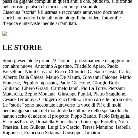
passi da gigante compiuti in questi anni e che, piuttosto, si diffonde
nella nostra penisola in forme sempre più subdole.
Ciascuna “storia” è illustrata e raccontata attraverso documenti
storici, animazioni digitali, note biografiche, video, fotografie
d’epoca e interviste inedite ai familiari.
LE STORIE
Sono presentate le prime 22 “storie”, prossimamente da aggiornare
con altre nuove: Antonino Agostino, Filadelfo Aparo, Paolo
Borsellino, Ninni Cassarà, Rocco Chinnici, Gaetano Costa, Carlo
Alberto Dalla Chiesa, Mauro De Mauro, Giovanni Falcone, Mario
Francese, Peppino mpastato, Paolo Giaccone, Giorgio Boris
Giuliano, Libero Grassi, Carmelo Iannì, Pio La Torre, Piersanti
Mattarella, Beppe Montana, Giuseppe Puglisi, Pietro Scaglione,
Cesare Terranova, Calogero Zucchetto... i loro cari e le loro scorte.
Le “storie” sono raccontate attraverso la voce di Pif e di molti
personaggi siciliani del mondo della cultura e dello spettacolo che
hanno scelto di aderire al progetto: Pippo Baudo, Paolo Briguglia,
Ficarra&Picone, Donatella Finocchiaro, Giuseppe Fiorello, Nino
Frassica, Leo Gullotta, Luigi Lo Cascio, Teresa Mannino, Isabella
Ragonese, Francesco Scianna, Giuseppe Tornatore.