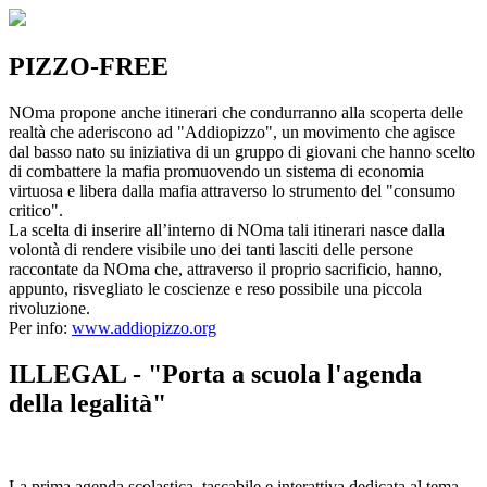
PIZZO-FREE
NOma propone anche itinerari che condurranno alla scoperta delle
realtà che aderiscono ad "Addiopizzo", un movimento che agisce
dal basso nato su iniziativa di un gruppo di giovani che hanno scelto
di combattere la mafia promuovendo un sistema di economia
virtuosa e libera dalla mafia attraverso lo strumento del "consumo
critico".
La scelta di inserire all’interno di NOma tali itinerari nasce dalla
volontà di rendere visibile uno dei tanti lasciti delle persone
raccontate da NOma che, attraverso il proprio sacrificio, hanno,
appunto, risvegliato le coscienze e reso possibile una piccola
rivoluzione.
Per info:
www.addiopizzo.org
ILLEGAL - "Porta a scuola l'agenda
della legalità"
La prima agenda scolastica, tascabile e interattiva dedicata al tema