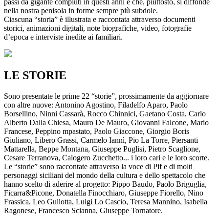
passi da gigante compiuti in questi anni e che, piuttosto, si diffonde
nella nostra penisola in forme sempre più subdole.
Ciascuna “storia” è illustrata e raccontata attraverso documenti
storici, animazioni digitali, note biografiche, video, fotografie
d’epoca e interviste inedite ai familiari.
LE STORIE
Sono presentate le prime 22 “storie”, prossimamente da aggiornare
con altre nuove: Antonino Agostino, Filadelfo Aparo, Paolo
Borsellino, Ninni Cassarà, Rocco Chinnici, Gaetano Costa, Carlo
Alberto Dalla Chiesa, Mauro De Mauro, Giovanni Falcone, Mario
Francese, Peppino mpastato, Paolo Giaccone, Giorgio Boris
Giuliano, Libero Grassi, Carmelo Iannì, Pio La Torre, Piersanti
Mattarella, Beppe Montana, Giuseppe Puglisi, Pietro Scaglione,
Cesare Terranova, Calogero Zucchetto... i loro cari e le loro scorte.
Le “storie” sono raccontate attraverso la voce di Pif e di molti
personaggi siciliani del mondo della cultura e dello spettacolo che
hanno scelto di aderire al progetto: Pippo Baudo, Paolo Briguglia,
Ficarra&Picone, Donatella Finocchiaro, Giuseppe Fiorello, Nino
Frassica, Leo Gullotta, Luigi Lo Cascio, Teresa Mannino, Isabella
Ragonese, Francesco Scianna, Giuseppe Tornatore.