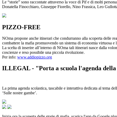
Le “storie” sono raccontate attraverso la voce di Pif e di molti person
Donatella Finocchiaro, Giuseppe Fiorello, Nino Frassica, Leo Gullot
PIZZO-FREE
NOma propone anche itinerari che condurranno alla scoperta delle rea
combattere la mafia promuovendo un sistema di economia virtuosa e lib
La scelta di inserire all’interno di NOma tali itinerari nasce dalla volo
coscienze e reso possibile una piccola rivoluzione.
Per info:
www.addiopizzo.org
ILLEGAL - "Porta a scuola l'agenda della 
La prima agenda scolastica, tascabile e interattiva dedicata al tema del
‘Sulle nostre gambe’.
Inizia ora la scoperta delle storie di mafia, scarica l'app da Google pla