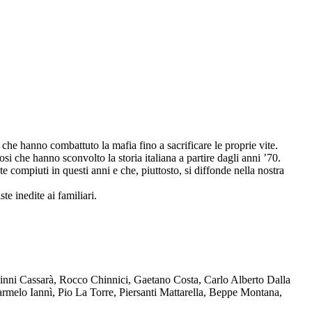
che hanno combattuto la mafia fino a sacrificare le proprie vite.
osi che hanno sconvolto la storia italiana a partire dagli anni ’70.
compiuti in questi anni e che, piuttosto, si diffonde nella nostra
te inedite ai familiari.
Ninni Cassarà, Rocco Chinnici, Gaetano Costa, Carlo Alberto Dalla
melo Iannì, Pio La Torre, Piersanti Mattarella, Beppe Montana,