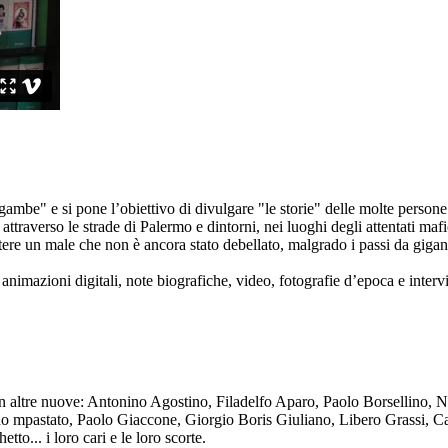
ambe" e si pone l’obiettivo di divulgare "le storie" delle molte persone 
ttraverso le strade di Palermo e dintorni, nei luoghi degli attentati mafi
re un male che non è ancora stato debellato, malgrado i passi da gigante 
animazioni digitali, note biografiche, video, fotografie d’epoca e intervis
n altre nuove: Antonino Agostino, Filadelfo Aparo, Paolo Borsellino, 
mpastato, Paolo Giaccone, Giorgio Boris Giuliano, Libero Grassi, Car
o... i loro cari e le loro scorte.