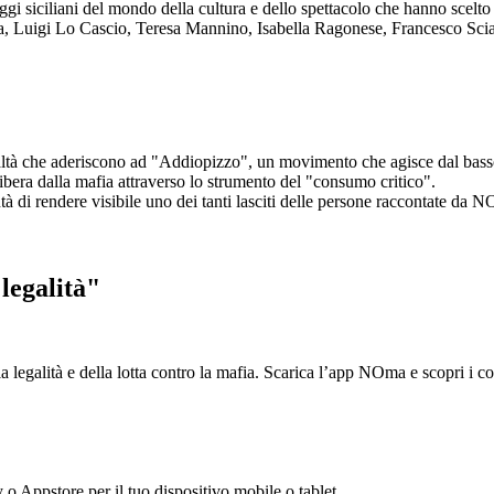
aggi siciliani del mondo della cultura e dello spettacolo che hanno scel
ta, Luigi Lo Cascio, Teresa Mannino, Isabella Ragonese, Francesco Sci
ltà che aderiscono ad "Addiopizzo", un movimento che agisce dal basso 
era dalla mafia attraverso lo strumento del "consumo critico".
ntà di rendere visibile uno dei tanti lasciti delle persone raccontate da N
legalità"
la legalità e della lotta contro la mafia. Scarica l’app NOma e scopri i 
y o Appstore per il tuo dispositivo mobile o tablet