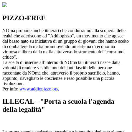
PIZZO-FREE
NOma propone anche itinerari che condurranno alla scoperta delle
realtà che aderiscono ad "Addiopizzo", un movimento che agisce
dal basso nato su iniziativa di un gruppo di giovani che hanno scelto
di combattere la mafia promuovendo un sistema di economia
virtuosa e libera dalla mafia attraverso lo strumento del "consumo
critico".
La scelta di inserire all’interno di NOma tali itinerari nasce dalla
volontà di rendere visibile uno dei tanti lasciti delle persone
raccontate da NOma che, attraverso il proprio sacrificio, hanno,
appunto, risvegliato le coscienze e reso possibile una piccola
rivoluzione.
Per info:
www.addiopizzo.org
ILLEGAL - "Porta a scuola l'agenda
della legalità"
La prima agenda scolastica, tascabile e interattiva dedicata al tema