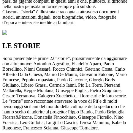
passi da gigante compiuti in questi anni e che, piuttosto, si diffonde
nella nostra penisola in forme sempre più subdole.
Ciascuna “storia” è illustrata e raccontata attraverso documenti
storici, animazioni digitali, note biografiche, video, fotografie
d’epoca e interviste inedite ai familiari.
LE STORIE
Sono presentate le prime 22 “storie”, prossimamente da aggiornare
con altre nuove: Antonino Agostino, Filadelfo Aparo, Paolo
Borsellino, Ninni Cassarà, Rocco Chinnici, Gaetano Costa, Carlo
Alberto Dalla Chiesa, Mauro De Mauro, Giovanni Falcone, Mario
Francese, Peppino mpastato, Paolo Giaccone, Giorgio Boris
Giuliano, Libero Grassi, Carmelo Iannì, Pio La Torre, Piersanti
Mattarella, Beppe Montana, Giuseppe Puglisi, Pietro Scaglione,
Cesare Terranova, Calogero Zucchetto... i loro cari e le loro scorte.
Le “storie” sono raccontate attraverso la voce di Pif e di molti
personaggi siciliani del mondo della cultura e dello spettacolo che
hanno scelto di aderire al progetto: Pippo Baudo, Paolo Briguglia,
Ficarra&Picone, Donatella Finocchiaro, Giuseppe Fiorello, Nino
Frassica, Leo Gullotta, Luigi Lo Cascio, Teresa Mannino, Isabella
Ragonese, Francesco Scianna, Giuseppe Tornatore.