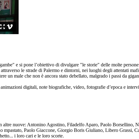
ambe" e si pone l’obiettivo di divulgare "le storie" delle molte persone 
ttraverso le strade di Palermo e dintorni, nei luoghi degli attentati mafi
re un male che non è ancora stato debellato, malgrado i passi da gigante 
animazioni digitali, note biografiche, video, fotografie d’epoca e intervis
n altre nuove: Antonino Agostino, Filadelfo Aparo, Paolo Borsellino, 
mpastato, Paolo Giaccone, Giorgio Boris Giuliano, Libero Grassi, Car
o... i loro cari e le loro scorte.