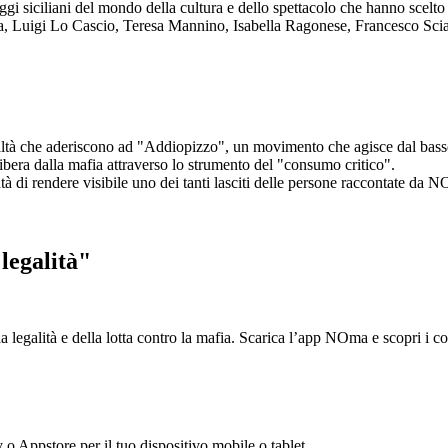
aggi siciliani del mondo della cultura e dello spettacolo che hanno scel
ta, Luigi Lo Cascio, Teresa Mannino, Isabella Ragonese, Francesco Sci
ltà che aderiscono ad "Addiopizzo", un movimento che agisce dal basso 
era dalla mafia attraverso lo strumento del "consumo critico".
ntà di rendere visibile uno dei tanti lasciti delle persone raccontate da N
legalità"
la legalità e della lotta contro la mafia. Scarica l’app NOma e scopri i 
y o Appstore per il tuo dispositivo mobile o tablet