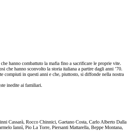
che hanno combattuto la mafia fino a sacrificare le proprie vite.
osi che hanno sconvolto la storia italiana a partire dagli anni ’70.
compiuti in questi anni e che, piuttosto, si diffonde nella nostra
te inedite ai familiari.
Ninni Cassarà, Rocco Chinnici, Gaetano Costa, Carlo Alberto Dalla
melo Iannì, Pio La Torre, Piersanti Mattarella, Beppe Montana,