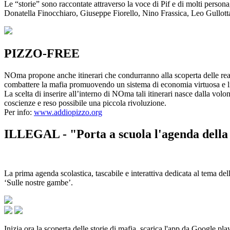
Le “storie” sono raccontate attraverso la voce di Pif e di molti person
Donatella Finocchiaro, Giuseppe Fiorello, Nino Frassica, Leo Gullot
PIZZO-FREE
NOma propone anche itinerari che condurranno alla scoperta delle rea
combattere la mafia promuovendo un sistema di economia virtuosa e lib
La scelta di inserire all’interno di NOma tali itinerari nasce dalla volo
coscienze e reso possibile una piccola rivoluzione.
Per info:
www.addiopizzo.org
ILLEGAL - "Porta a scuola l'agenda della 
La prima agenda scolastica, tascabile e interattiva dedicata al tema del
‘Sulle nostre gambe’.
Inizia ora la scoperta delle storie di mafia, scarica l'app da Google pla