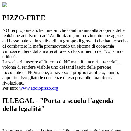
PIZZO-FREE
NOma propone anche itinerari che condurranno alla scoperta delle
realtà che aderiscono ad "Addiopizzo", un movimento che agisce
dal basso nato su iniziativa di un gruppo di giovani che hanno scelto
di combattere la mafia promuovendo un sistema di economia
virtuosa e libera dalla mafia attraverso lo strumento del "consumo
critico".
La scelta di inserire all’interno di NOma tali itinerari nasce dalla
volontà di rendere visibile uno dei tanti lasciti delle persone
raccontate da NOma che, attraverso il proprio sacrificio, hanno,
appunto, risvegliato le coscienze e reso possibile una piccola
rivoluzione.
Per info:
www.addiopizzo.org
ILLEGAL - "Porta a scuola l'agenda
della legalità"
La prima agenda scolastica, tascabile e interattiva dedicata al tema