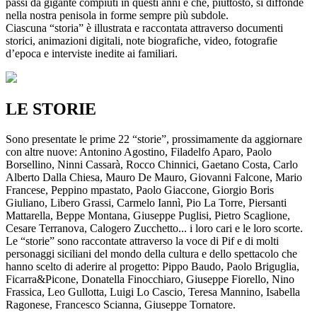
passi da gigante compiuti in questi anni e che, piuttosto, si diffonde
nella nostra penisola in forme sempre più subdole.
Ciascuna “storia” è illustrata e raccontata attraverso documenti
storici, animazioni digitali, note biografiche, video, fotografie
d’epoca e interviste inedite ai familiari.
LE STORIE
Sono presentate le prime 22 “storie”, prossimamente da aggiornare
con altre nuove: Antonino Agostino, Filadelfo Aparo, Paolo
Borsellino, Ninni Cassarà, Rocco Chinnici, Gaetano Costa, Carlo
Alberto Dalla Chiesa, Mauro De Mauro, Giovanni Falcone, Mario
Francese, Peppino mpastato, Paolo Giaccone, Giorgio Boris
Giuliano, Libero Grassi, Carmelo Iannì, Pio La Torre, Piersanti
Mattarella, Beppe Montana, Giuseppe Puglisi, Pietro Scaglione,
Cesare Terranova, Calogero Zucchetto... i loro cari e le loro scorte.
Le “storie” sono raccontate attraverso la voce di Pif e di molti
personaggi siciliani del mondo della cultura e dello spettacolo che
hanno scelto di aderire al progetto: Pippo Baudo, Paolo Briguglia,
Ficarra&Picone, Donatella Finocchiaro, Giuseppe Fiorello, Nino
Frassica, Leo Gullotta, Luigi Lo Cascio, Teresa Mannino, Isabella
Ragonese, Francesco Scianna, Giuseppe Tornatore.