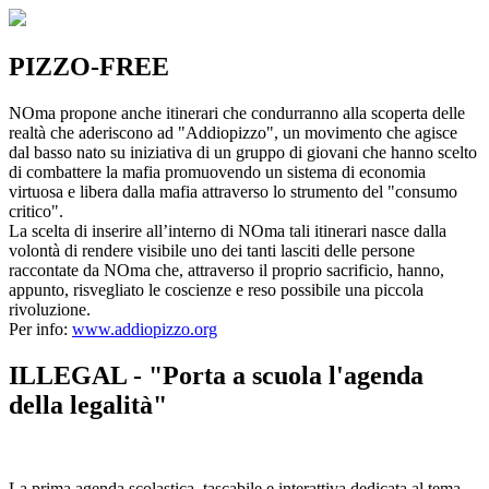
PIZZO-FREE
NOma propone anche itinerari che condurranno alla scoperta delle
realtà che aderiscono ad "Addiopizzo", un movimento che agisce
dal basso nato su iniziativa di un gruppo di giovani che hanno scelto
di combattere la mafia promuovendo un sistema di economia
virtuosa e libera dalla mafia attraverso lo strumento del "consumo
critico".
La scelta di inserire all’interno di NOma tali itinerari nasce dalla
volontà di rendere visibile uno dei tanti lasciti delle persone
raccontate da NOma che, attraverso il proprio sacrificio, hanno,
appunto, risvegliato le coscienze e reso possibile una piccola
rivoluzione.
Per info:
www.addiopizzo.org
ILLEGAL - "Porta a scuola l'agenda
della legalità"
La prima agenda scolastica, tascabile e interattiva dedicata al tema