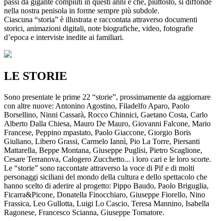
passi da gigante compiuti in questi anni e che, piuttosto, si diffonde
nella nostra penisola in forme sempre più subdole.
Ciascuna “storia” è illustrata e raccontata attraverso documenti
storici, animazioni digitali, note biografiche, video, fotografie
d’epoca e interviste inedite ai familiari.
LE STORIE
Sono presentate le prime 22 “storie”, prossimamente da aggiornare
con altre nuove: Antonino Agostino, Filadelfo Aparo, Paolo
Borsellino, Ninni Cassarà, Rocco Chinnici, Gaetano Costa, Carlo
Alberto Dalla Chiesa, Mauro De Mauro, Giovanni Falcone, Mario
Francese, Peppino mpastato, Paolo Giaccone, Giorgio Boris
Giuliano, Libero Grassi, Carmelo Iannì, Pio La Torre, Piersanti
Mattarella, Beppe Montana, Giuseppe Puglisi, Pietro Scaglione,
Cesare Terranova, Calogero Zucchetto... i loro cari e le loro scorte.
Le “storie” sono raccontate attraverso la voce di Pif e di molti
personaggi siciliani del mondo della cultura e dello spettacolo che
hanno scelto di aderire al progetto: Pippo Baudo, Paolo Briguglia,
Ficarra&Picone, Donatella Finocchiaro, Giuseppe Fiorello, Nino
Frassica, Leo Gullotta, Luigi Lo Cascio, Teresa Mannino, Isabella
Ragonese, Francesco Scianna, Giuseppe Tornatore.