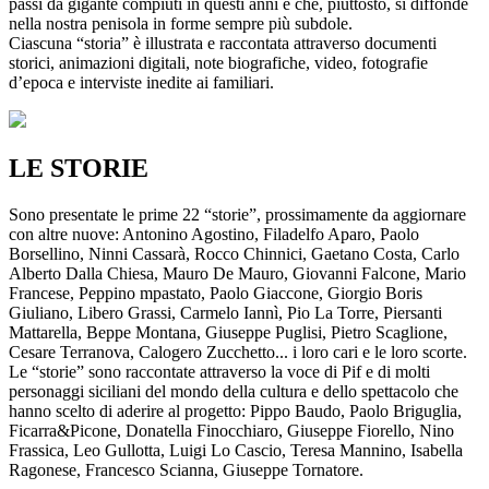
passi da gigante compiuti in questi anni e che, piuttosto, si diffonde
nella nostra penisola in forme sempre più subdole.
Ciascuna “storia” è illustrata e raccontata attraverso documenti
storici, animazioni digitali, note biografiche, video, fotografie
d’epoca e interviste inedite ai familiari.
LE STORIE
Sono presentate le prime 22 “storie”, prossimamente da aggiornare
con altre nuove: Antonino Agostino, Filadelfo Aparo, Paolo
Borsellino, Ninni Cassarà, Rocco Chinnici, Gaetano Costa, Carlo
Alberto Dalla Chiesa, Mauro De Mauro, Giovanni Falcone, Mario
Francese, Peppino mpastato, Paolo Giaccone, Giorgio Boris
Giuliano, Libero Grassi, Carmelo Iannì, Pio La Torre, Piersanti
Mattarella, Beppe Montana, Giuseppe Puglisi, Pietro Scaglione,
Cesare Terranova, Calogero Zucchetto... i loro cari e le loro scorte.
Le “storie” sono raccontate attraverso la voce di Pif e di molti
personaggi siciliani del mondo della cultura e dello spettacolo che
hanno scelto di aderire al progetto: Pippo Baudo, Paolo Briguglia,
Ficarra&Picone, Donatella Finocchiaro, Giuseppe Fiorello, Nino
Frassica, Leo Gullotta, Luigi Lo Cascio, Teresa Mannino, Isabella
Ragonese, Francesco Scianna, Giuseppe Tornatore.