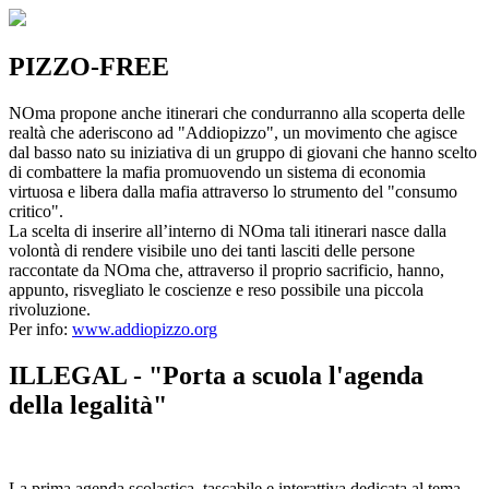
PIZZO-FREE
NOma propone anche itinerari che condurranno alla scoperta delle
realtà che aderiscono ad "Addiopizzo", un movimento che agisce
dal basso nato su iniziativa di un gruppo di giovani che hanno scelto
di combattere la mafia promuovendo un sistema di economia
virtuosa e libera dalla mafia attraverso lo strumento del "consumo
critico".
La scelta di inserire all’interno di NOma tali itinerari nasce dalla
volontà di rendere visibile uno dei tanti lasciti delle persone
raccontate da NOma che, attraverso il proprio sacrificio, hanno,
appunto, risvegliato le coscienze e reso possibile una piccola
rivoluzione.
Per info:
www.addiopizzo.org
ILLEGAL - "Porta a scuola l'agenda
della legalità"
La prima agenda scolastica, tascabile e interattiva dedicata al tema