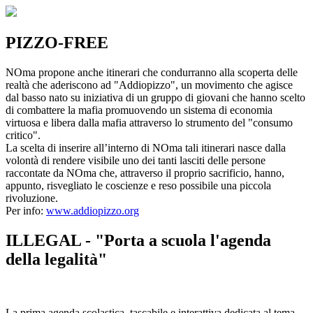
PIZZO-FREE
NOma propone anche itinerari che condurranno alla scoperta delle
realtà che aderiscono ad "Addiopizzo", un movimento che agisce
dal basso nato su iniziativa di un gruppo di giovani che hanno scelto
di combattere la mafia promuovendo un sistema di economia
virtuosa e libera dalla mafia attraverso lo strumento del "consumo
critico".
La scelta di inserire all’interno di NOma tali itinerari nasce dalla
volontà di rendere visibile uno dei tanti lasciti delle persone
raccontate da NOma che, attraverso il proprio sacrificio, hanno,
appunto, risvegliato le coscienze e reso possibile una piccola
rivoluzione.
Per info:
www.addiopizzo.org
ILLEGAL - "Porta a scuola l'agenda
della legalità"
La prima agenda scolastica, tascabile e interattiva dedicata al tema