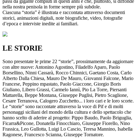
passi da gigante compiuti in questi anni e che, piuttosto, si diffonde
nella nostra penisola in forme sempre più subdole.
Ciascuna “storia” è illustrata e raccontata attraverso documenti
storici, animazioni digitali, note biografiche, video, fotografie
d’epoca e interviste inedite ai familiari.
LE STORIE
Sono presentate le prime 22 “storie”, prossimamente da aggiornare
con altre nuove: Antonino Agostino, Filadelfo Aparo, Paolo
Borsellino, Ninni Cassarà, Rocco Chinnici, Gaetano Costa, Carlo
Alberto Dalla Chiesa, Mauro De Mauro, Giovanni Falcone, Mario
Francese, Peppino mpastato, Paolo Giaccone, Giorgio Boris
Giuliano, Libero Grassi, Carmelo Iannì, Pio La Torre, Piersanti
Mattarella, Beppe Montana, Giuseppe Puglisi, Pietro Scaglione,
Cesare Terranova, Calogero Zucchetto... i loro cari e le loro scorte.
Le “storie” sono raccontate attraverso la voce di Pif e di molti
personaggi siciliani del mondo della cultura e dello spettacolo che
hanno scelto di aderire al progetto: Pippo Baudo, Paolo Briguglia,
Ficarra&Picone, Donatella Finocchiaro, Giuseppe Fiorello, Nino
Frassica, Leo Gullotta, Luigi Lo Cascio, Teresa Mannino, Isabella
Ragonese, Francesco Scianna, Giuseppe Tornatore.