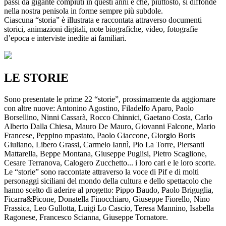
passi da gigante compiuti in questi anni e che, piuttosto, si diffonde
nella nostra penisola in forme sempre più subdole.
Ciascuna “storia” è illustrata e raccontata attraverso documenti
storici, animazioni digitali, note biografiche, video, fotografie
d’epoca e interviste inedite ai familiari.
LE STORIE
Sono presentate le prime 22 “storie”, prossimamente da aggiornare
con altre nuove: Antonino Agostino, Filadelfo Aparo, Paolo
Borsellino, Ninni Cassarà, Rocco Chinnici, Gaetano Costa, Carlo
Alberto Dalla Chiesa, Mauro De Mauro, Giovanni Falcone, Mario
Francese, Peppino mpastato, Paolo Giaccone, Giorgio Boris
Giuliano, Libero Grassi, Carmelo Iannì, Pio La Torre, Piersanti
Mattarella, Beppe Montana, Giuseppe Puglisi, Pietro Scaglione,
Cesare Terranova, Calogero Zucchetto... i loro cari e le loro scorte.
Le “storie” sono raccontate attraverso la voce di Pif e di molti
personaggi siciliani del mondo della cultura e dello spettacolo che
hanno scelto di aderire al progetto: Pippo Baudo, Paolo Briguglia,
Ficarra&Picone, Donatella Finocchiaro, Giuseppe Fiorello, Nino
Frassica, Leo Gullotta, Luigi Lo Cascio, Teresa Mannino, Isabella
Ragonese, Francesco Scianna, Giuseppe Tornatore.