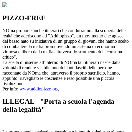
PIZZO-FREE
NOma propone anche itinerari che condurranno alla scoperta delle
realtà che aderiscono ad "Addiopizzo", un movimento che agisce
dal basso nato su iniziativa di un gruppo di giovani che hanno scelto
di combattere la mafia promuovendo un sistema di economia
virtuosa e libera dalla mafia attraverso lo strumento del "consumo
critico".
La scelta di inserire all’interno di NOma tali itinerari nasce dalla
volontà di rendere visibile uno dei tanti lasciti delle persone
raccontate da NOma che, attraverso il proprio sacrificio, hanno,
appunto, risvegliato le coscienze e reso possibile una piccola
rivoluzione.
Per info:
www.addiopizzo.org
ILLEGAL - "Porta a scuola l'agenda
della legalità"
La prima agenda scolastica, tascabile e interattiva dedicata al tema