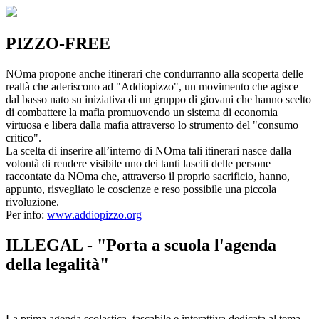
PIZZO-FREE
NOma propone anche itinerari che condurranno alla scoperta delle
realtà che aderiscono ad "Addiopizzo", un movimento che agisce
dal basso nato su iniziativa di un gruppo di giovani che hanno scelto
di combattere la mafia promuovendo un sistema di economia
virtuosa e libera dalla mafia attraverso lo strumento del "consumo
critico".
La scelta di inserire all’interno di NOma tali itinerari nasce dalla
volontà di rendere visibile uno dei tanti lasciti delle persone
raccontate da NOma che, attraverso il proprio sacrificio, hanno,
appunto, risvegliato le coscienze e reso possibile una piccola
rivoluzione.
Per info:
www.addiopizzo.org
ILLEGAL - "Porta a scuola l'agenda
della legalità"
La prima agenda scolastica, tascabile e interattiva dedicata al tema