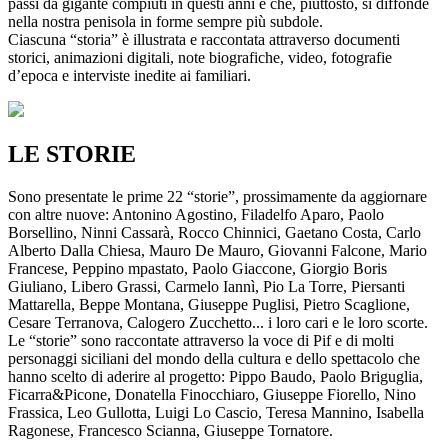
passi da gigante compiuti in questi anni e che, piuttosto, si diffonde
nella nostra penisola in forme sempre più subdole.
Ciascuna “storia” è illustrata e raccontata attraverso documenti
storici, animazioni digitali, note biografiche, video, fotografie
d’epoca e interviste inedite ai familiari.
LE STORIE
Sono presentate le prime 22 “storie”, prossimamente da aggiornare
con altre nuove: Antonino Agostino, Filadelfo Aparo, Paolo
Borsellino, Ninni Cassarà, Rocco Chinnici, Gaetano Costa, Carlo
Alberto Dalla Chiesa, Mauro De Mauro, Giovanni Falcone, Mario
Francese, Peppino mpastato, Paolo Giaccone, Giorgio Boris
Giuliano, Libero Grassi, Carmelo Iannì, Pio La Torre, Piersanti
Mattarella, Beppe Montana, Giuseppe Puglisi, Pietro Scaglione,
Cesare Terranova, Calogero Zucchetto... i loro cari e le loro scorte.
Le “storie” sono raccontate attraverso la voce di Pif e di molti
personaggi siciliani del mondo della cultura e dello spettacolo che
hanno scelto di aderire al progetto: Pippo Baudo, Paolo Briguglia,
Ficarra&Picone, Donatella Finocchiaro, Giuseppe Fiorello, Nino
Frassica, Leo Gullotta, Luigi Lo Cascio, Teresa Mannino, Isabella
Ragonese, Francesco Scianna, Giuseppe Tornatore.