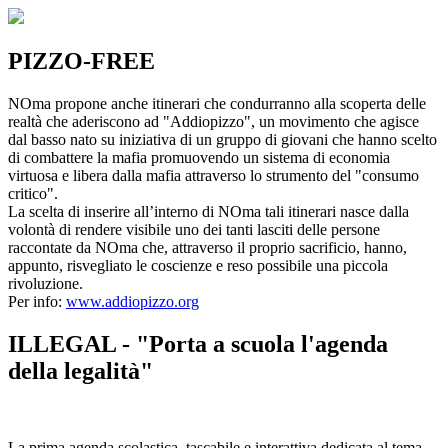
PIZZO-FREE
NOma propone anche itinerari che condurranno alla scoperta delle
realtà che aderiscono ad "Addiopizzo", un movimento che agisce
dal basso nato su iniziativa di un gruppo di giovani che hanno scelto
di combattere la mafia promuovendo un sistema di economia
virtuosa e libera dalla mafia attraverso lo strumento del "consumo
critico".
La scelta di inserire all’interno di NOma tali itinerari nasce dalla
volontà di rendere visibile uno dei tanti lasciti delle persone
raccontate da NOma che, attraverso il proprio sacrificio, hanno,
appunto, risvegliato le coscienze e reso possibile una piccola
rivoluzione.
Per info:
www.addiopizzo.org
ILLEGAL - "Porta a scuola l'agenda
della legalità"
La prima agenda scolastica, tascabile e interattiva dedicata al tema