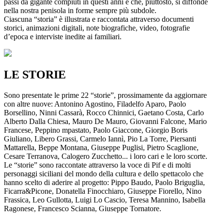
passi da gigante compiuti in questi anni e che, piuttosto, si diffonde
nella nostra penisola in forme sempre più subdole.
Ciascuna “storia” è illustrata e raccontata attraverso documenti
storici, animazioni digitali, note biografiche, video, fotografie
d’epoca e interviste inedite ai familiari.
LE STORIE
Sono presentate le prime 22 “storie”, prossimamente da aggiornare
con altre nuove: Antonino Agostino, Filadelfo Aparo, Paolo
Borsellino, Ninni Cassarà, Rocco Chinnici, Gaetano Costa, Carlo
Alberto Dalla Chiesa, Mauro De Mauro, Giovanni Falcone, Mario
Francese, Peppino mpastato, Paolo Giaccone, Giorgio Boris
Giuliano, Libero Grassi, Carmelo Iannì, Pio La Torre, Piersanti
Mattarella, Beppe Montana, Giuseppe Puglisi, Pietro Scaglione,
Cesare Terranova, Calogero Zucchetto... i loro cari e le loro scorte.
Le “storie” sono raccontate attraverso la voce di Pif e di molti
personaggi siciliani del mondo della cultura e dello spettacolo che
hanno scelto di aderire al progetto: Pippo Baudo, Paolo Briguglia,
Ficarra&Picone, Donatella Finocchiaro, Giuseppe Fiorello, Nino
Frassica, Leo Gullotta, Luigi Lo Cascio, Teresa Mannino, Isabella
Ragonese, Francesco Scianna, Giuseppe Tornatore.