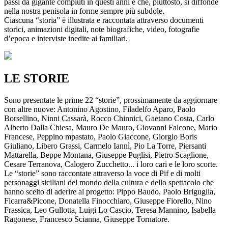
passi da gigante compiuti in questi anni e che, piuttosto, si diffonde
nella nostra penisola in forme sempre più subdole.
Ciascuna “storia” è illustrata e raccontata attraverso documenti
storici, animazioni digitali, note biografiche, video, fotografie
d’epoca e interviste inedite ai familiari.
LE STORIE
Sono presentate le prime 22 “storie”, prossimamente da aggiornare
con altre nuove: Antonino Agostino, Filadelfo Aparo, Paolo
Borsellino, Ninni Cassarà, Rocco Chinnici, Gaetano Costa, Carlo
Alberto Dalla Chiesa, Mauro De Mauro, Giovanni Falcone, Mario
Francese, Peppino mpastato, Paolo Giaccone, Giorgio Boris
Giuliano, Libero Grassi, Carmelo Iannì, Pio La Torre, Piersanti
Mattarella, Beppe Montana, Giuseppe Puglisi, Pietro Scaglione,
Cesare Terranova, Calogero Zucchetto... i loro cari e le loro scorte.
Le “storie” sono raccontate attraverso la voce di Pif e di molti
personaggi siciliani del mondo della cultura e dello spettacolo che
hanno scelto di aderire al progetto: Pippo Baudo, Paolo Briguglia,
Ficarra&Picone, Donatella Finocchiaro, Giuseppe Fiorello, Nino
Frassica, Leo Gullotta, Luigi Lo Cascio, Teresa Mannino, Isabella
Ragonese, Francesco Scianna, Giuseppe Tornatore.