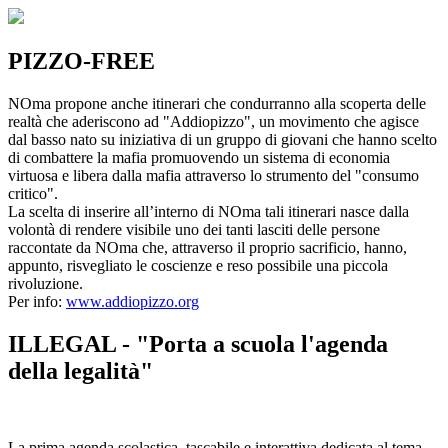
PIZZO-FREE
NOma propone anche itinerari che condurranno alla scoperta delle
realtà che aderiscono ad "Addiopizzo", un movimento che agisce
dal basso nato su iniziativa di un gruppo di giovani che hanno scelto
di combattere la mafia promuovendo un sistema di economia
virtuosa e libera dalla mafia attraverso lo strumento del "consumo
critico".
La scelta di inserire all’interno di NOma tali itinerari nasce dalla
volontà di rendere visibile uno dei tanti lasciti delle persone
raccontate da NOma che, attraverso il proprio sacrificio, hanno,
appunto, risvegliato le coscienze e reso possibile una piccola
rivoluzione.
Per info:
www.addiopizzo.org
ILLEGAL - "Porta a scuola l'agenda
della legalità"
La prima agenda scolastica, tascabile e interattiva dedicata al tema