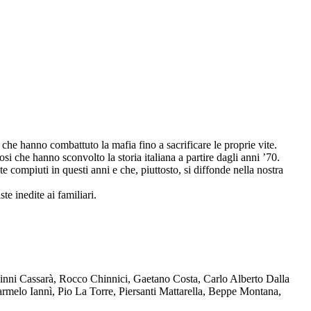
che hanno combattuto la mafia fino a sacrificare le proprie vite.
osi che hanno sconvolto la storia italiana a partire dagli anni ’70.
compiuti in questi anni e che, piuttosto, si diffonde nella nostra
te inedite ai familiari.
Ninni Cassarà, Rocco Chinnici, Gaetano Costa, Carlo Alberto Dalla
melo Iannì, Pio La Torre, Piersanti Mattarella, Beppe Montana,