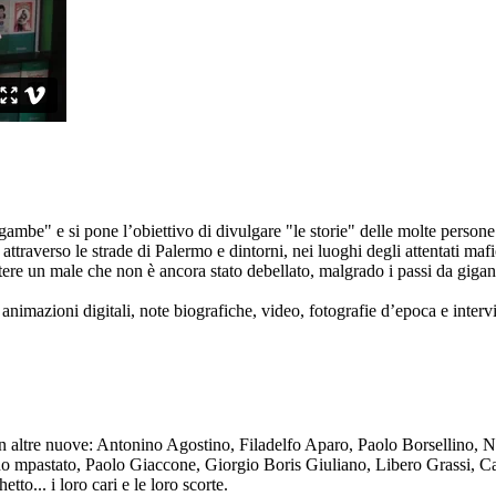
ambe" e si pone l’obiettivo di divulgare "le storie" delle molte persone 
ttraverso le strade di Palermo e dintorni, nei luoghi degli attentati mafi
re un male che non è ancora stato debellato, malgrado i passi da gigante 
animazioni digitali, note biografiche, video, fotografie d’epoca e intervis
n altre nuove: Antonino Agostino, Filadelfo Aparo, Paolo Borsellino, 
mpastato, Paolo Giaccone, Giorgio Boris Giuliano, Libero Grassi, Car
o... i loro cari e le loro scorte.