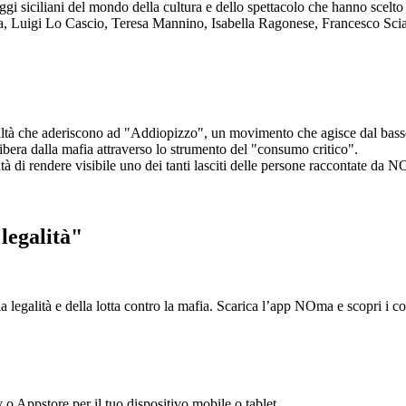
aggi siciliani del mondo della cultura e dello spettacolo che hanno scel
ta, Luigi Lo Cascio, Teresa Mannino, Isabella Ragonese, Francesco Sci
ltà che aderiscono ad "Addiopizzo", un movimento che agisce dal basso 
era dalla mafia attraverso lo strumento del "consumo critico".
ntà di rendere visibile uno dei tanti lasciti delle persone raccontate da N
legalità"
la legalità e della lotta contro la mafia. Scarica l’app NOma e scopri i 
y o Appstore per il tuo dispositivo mobile o tablet