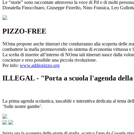
Le “storie” sono raccontate attraverso la voce di Pif e di molti person
Donatella Finocchiaro, Giuseppe Fiorello, Nino Frassica, Leo Gullot
PIZZO-FREE
NOma propone anche itinerari che condurranno alla scoperta delle rea
combattere la mafia promuovendo un sistema di economia virtuosa e lib
La scelta di inserire all’interno di NOma tali itinerari nasce dalla volo
coscienze e reso possibile una piccola rivoluzione.
Per info:
www.addiopizzo.org
ILLEGAL - "Porta a scuola l'agenda della 
La prima agenda scolastica, tascabile e interattiva dedicata al tema del
‘Sulle nostre gambe’.
Inizia ora la scoperta delle storie di mafia, scarica l'app da Google pla