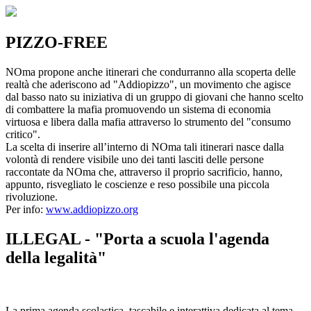
PIZZO-FREE
NOma propone anche itinerari che condurranno alla scoperta delle
realtà che aderiscono ad "Addiopizzo", un movimento che agisce
dal basso nato su iniziativa di un gruppo di giovani che hanno scelto
di combattere la mafia promuovendo un sistema di economia
virtuosa e libera dalla mafia attraverso lo strumento del "consumo
critico".
La scelta di inserire all’interno di NOma tali itinerari nasce dalla
volontà di rendere visibile uno dei tanti lasciti delle persone
raccontate da NOma che, attraverso il proprio sacrificio, hanno,
appunto, risvegliato le coscienze e reso possibile una piccola
rivoluzione.
Per info:
www.addiopizzo.org
ILLEGAL - "Porta a scuola l'agenda
della legalità"
La prima agenda scolastica, tascabile e interattiva dedicata al tema