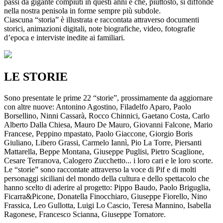
passi da gigante compiuti in questi anni e che, piuttosto, si diffonde
nella nostra penisola in forme sempre più subdole.
Ciascuna “storia” è illustrata e raccontata attraverso documenti
storici, animazioni digitali, note biografiche, video, fotografie
d’epoca e interviste inedite ai familiari.
LE STORIE
Sono presentate le prime 22 “storie”, prossimamente da aggiornare
con altre nuove: Antonino Agostino, Filadelfo Aparo, Paolo
Borsellino, Ninni Cassarà, Rocco Chinnici, Gaetano Costa, Carlo
Alberto Dalla Chiesa, Mauro De Mauro, Giovanni Falcone, Mario
Francese, Peppino mpastato, Paolo Giaccone, Giorgio Boris
Giuliano, Libero Grassi, Carmelo Iannì, Pio La Torre, Piersanti
Mattarella, Beppe Montana, Giuseppe Puglisi, Pietro Scaglione,
Cesare Terranova, Calogero Zucchetto... i loro cari e le loro scorte.
Le “storie” sono raccontate attraverso la voce di Pif e di molti
personaggi siciliani del mondo della cultura e dello spettacolo che
hanno scelto di aderire al progetto: Pippo Baudo, Paolo Briguglia,
Ficarra&Picone, Donatella Finocchiaro, Giuseppe Fiorello, Nino
Frassica, Leo Gullotta, Luigi Lo Cascio, Teresa Mannino, Isabella
Ragonese, Francesco Scianna, Giuseppe Tornatore.