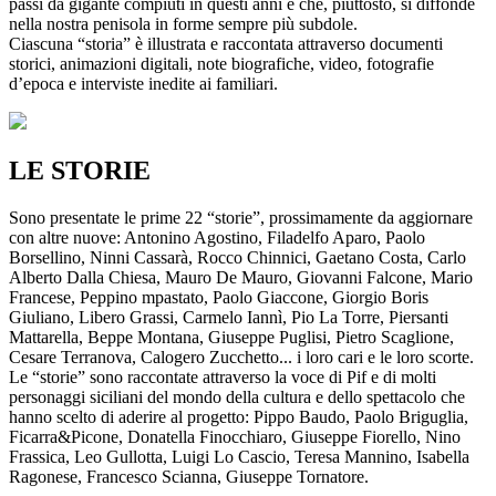
passi da gigante compiuti in questi anni e che, piuttosto, si diffonde
nella nostra penisola in forme sempre più subdole.
Ciascuna “storia” è illustrata e raccontata attraverso documenti
storici, animazioni digitali, note biografiche, video, fotografie
d’epoca e interviste inedite ai familiari.
LE STORIE
Sono presentate le prime 22 “storie”, prossimamente da aggiornare
con altre nuove: Antonino Agostino, Filadelfo Aparo, Paolo
Borsellino, Ninni Cassarà, Rocco Chinnici, Gaetano Costa, Carlo
Alberto Dalla Chiesa, Mauro De Mauro, Giovanni Falcone, Mario
Francese, Peppino mpastato, Paolo Giaccone, Giorgio Boris
Giuliano, Libero Grassi, Carmelo Iannì, Pio La Torre, Piersanti
Mattarella, Beppe Montana, Giuseppe Puglisi, Pietro Scaglione,
Cesare Terranova, Calogero Zucchetto... i loro cari e le loro scorte.
Le “storie” sono raccontate attraverso la voce di Pif e di molti
personaggi siciliani del mondo della cultura e dello spettacolo che
hanno scelto di aderire al progetto: Pippo Baudo, Paolo Briguglia,
Ficarra&Picone, Donatella Finocchiaro, Giuseppe Fiorello, Nino
Frassica, Leo Gullotta, Luigi Lo Cascio, Teresa Mannino, Isabella
Ragonese, Francesco Scianna, Giuseppe Tornatore.