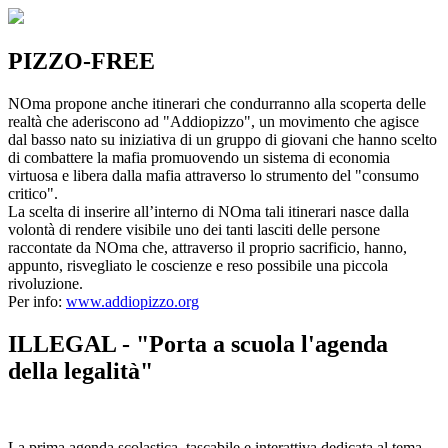
PIZZO-FREE
NOma propone anche itinerari che condurranno alla scoperta delle
realtà che aderiscono ad "Addiopizzo", un movimento che agisce
dal basso nato su iniziativa di un gruppo di giovani che hanno scelto
di combattere la mafia promuovendo un sistema di economia
virtuosa e libera dalla mafia attraverso lo strumento del "consumo
critico".
La scelta di inserire all’interno di NOma tali itinerari nasce dalla
volontà di rendere visibile uno dei tanti lasciti delle persone
raccontate da NOma che, attraverso il proprio sacrificio, hanno,
appunto, risvegliato le coscienze e reso possibile una piccola
rivoluzione.
Per info:
www.addiopizzo.org
ILLEGAL - "Porta a scuola l'agenda
della legalità"
La prima agenda scolastica, tascabile e interattiva dedicata al tema