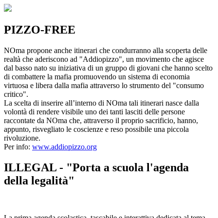
PIZZO-FREE
NOma propone anche itinerari che condurranno alla scoperta delle
realtà che aderiscono ad "Addiopizzo", un movimento che agisce
dal basso nato su iniziativa di un gruppo di giovani che hanno scelto
di combattere la mafia promuovendo un sistema di economia
virtuosa e libera dalla mafia attraverso lo strumento del "consumo
critico".
La scelta di inserire all’interno di NOma tali itinerari nasce dalla
volontà di rendere visibile uno dei tanti lasciti delle persone
raccontate da NOma che, attraverso il proprio sacrificio, hanno,
appunto, risvegliato le coscienze e reso possibile una piccola
rivoluzione.
Per info:
www.addiopizzo.org
ILLEGAL - "Porta a scuola l'agenda
della legalità"
La prima agenda scolastica, tascabile e interattiva dedicata al tema