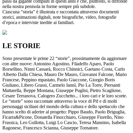
passi da gigante compiuti in questi anni e che, piuttosto, si diffonde
nella nostra penisola in forme sempre più subdole.
Ciascuna “storia” è illustrata e raccontata attraverso documenti
storici, animazioni digitali, note biografiche, video, fotografie
d’epoca e interviste inedite ai familiari.
LE STORIE
Sono presentate le prime 22 “storie”, prossimamente da aggiornare
con altre nuove: Antonino Agostino, Filadelfo Aparo, Paolo
Borsellino, Ninni Cassarà, Rocco Chinnici, Gaetano Costa, Carlo
Alberto Dalla Chiesa, Mauro De Mauro, Giovanni Falcone, Mario
Francese, Peppino mpastato, Paolo Giaccone, Giorgio Boris
Giuliano, Libero Grassi, Carmelo Iannì, Pio La Torre, Piersanti
Mattarella, Beppe Montana, Giuseppe Puglisi, Pietro Scaglione,
Cesare Terranova, Calogero Zucchetto... i loro cari e le loro scorte.
Le “storie” sono raccontate attraverso la voce di Pif e di molti
personaggi siciliani del mondo della cultura e dello spettacolo che
hanno scelto di aderire al progetto: Pippo Baudo, Paolo Briguglia,
Ficarra&Picone, Donatella Finocchiaro, Giuseppe Fiorello, Nino
Frassica, Leo Gullotta, Luigi Lo Cascio, Teresa Mannino, Isabella
Ragonese, Francesco Scianna, Giuseppe Tornatore.