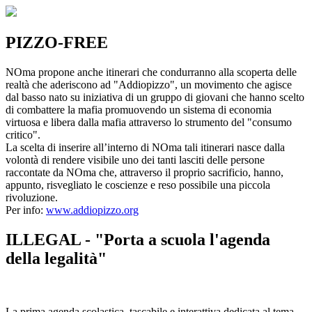
PIZZO-FREE
NOma propone anche itinerari che condurranno alla scoperta delle
realtà che aderiscono ad "Addiopizzo", un movimento che agisce
dal basso nato su iniziativa di un gruppo di giovani che hanno scelto
di combattere la mafia promuovendo un sistema di economia
virtuosa e libera dalla mafia attraverso lo strumento del "consumo
critico".
La scelta di inserire all’interno di NOma tali itinerari nasce dalla
volontà di rendere visibile uno dei tanti lasciti delle persone
raccontate da NOma che, attraverso il proprio sacrificio, hanno,
appunto, risvegliato le coscienze e reso possibile una piccola
rivoluzione.
Per info:
www.addiopizzo.org
ILLEGAL - "Porta a scuola l'agenda
della legalità"
La prima agenda scolastica, tascabile e interattiva dedicata al tema