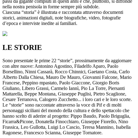
passi da gigante compiuti in questi anni e che, piuttosto, si diffonde
nella nostra penisola in forme sempre più subdole.
Ciascuna “storia” è illustrata e raccontata attraverso documenti
storici, animazioni digitali, note biografiche, video, fotografie
d’epoca e interviste inedite ai familiari.
LE STORIE
Sono presentate le prime 22 “storie”, prossimamente da aggiornare
con altre nuove: Antonino Agostino, Filadelfo Aparo, Paolo
Borsellino, Ninni Cassarà, Rocco Chinnici, Gaetano Costa, Carlo
Alberto Dalla Chiesa, Mauro De Mauro, Giovanni Falcone, Mario
Francese, Peppino mpastato, Paolo Giaccone, Giorgio Boris
Giuliano, Libero Grassi, Carmelo Iannì, Pio La Torre, Piersanti
Mattarella, Beppe Montana, Giuseppe Puglisi, Pietro Scaglione,
Cesare Terranova, Calogero Zucchetto... i loro cari e le loro scorte.
Le “storie” sono raccontate attraverso la voce di Pif e di molti
personaggi siciliani del mondo della cultura e dello spettacolo che
hanno scelto di aderire al progetto: Pippo Baudo, Paolo Briguglia,
Ficarra&Picone, Donatella Finocchiaro, Giuseppe Fiorello, Nino
Frassica, Leo Gullotta, Luigi Lo Cascio, Teresa Mannino, Isabella
Ragonese, Francesco Scianna, Giuseppe Tornatore.