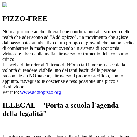
PIZZO-FREE
NOma propone anche itinerari che condurranno alla scoperta delle
realtà che aderiscono ad "Addiopizzo", un movimento che agisce
dal basso nato su iniziativa di un gruppo di giovani che hanno scelto
di combattere la mafia promuovendo un sistema di economia
virtuosa e libera dalla mafia attraverso lo strumento del "consumo
critico".
La scelta di inserire all’interno di NOma tali itinerari nasce dalla
volontà di rendere visibile uno dei tanti lasciti delle persone
raccontate da NOma che, attraverso il proprio sacrificio, hanno,
appunto, risvegliato le coscienze e reso possibile una piccola
rivoluzione.
Per info:
www.addiopizzo.org
ILLEGAL - "Porta a scuola l'agenda
della legalità"
La prima agenda scolastica, tascabile e interattiva dedicata al tema