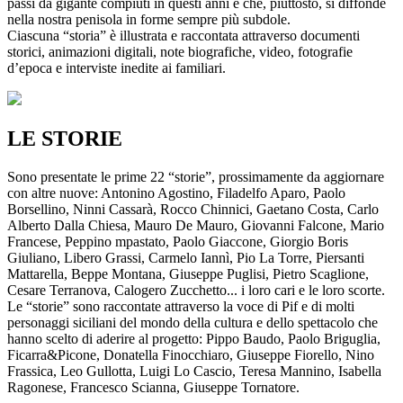
passi da gigante compiuti in questi anni e che, piuttosto, si diffonde
nella nostra penisola in forme sempre più subdole.
Ciascuna “storia” è illustrata e raccontata attraverso documenti
storici, animazioni digitali, note biografiche, video, fotografie
d’epoca e interviste inedite ai familiari.
LE STORIE
Sono presentate le prime 22 “storie”, prossimamente da aggiornare
con altre nuove: Antonino Agostino, Filadelfo Aparo, Paolo
Borsellino, Ninni Cassarà, Rocco Chinnici, Gaetano Costa, Carlo
Alberto Dalla Chiesa, Mauro De Mauro, Giovanni Falcone, Mario
Francese, Peppino mpastato, Paolo Giaccone, Giorgio Boris
Giuliano, Libero Grassi, Carmelo Iannì, Pio La Torre, Piersanti
Mattarella, Beppe Montana, Giuseppe Puglisi, Pietro Scaglione,
Cesare Terranova, Calogero Zucchetto... i loro cari e le loro scorte.
Le “storie” sono raccontate attraverso la voce di Pif e di molti
personaggi siciliani del mondo della cultura e dello spettacolo che
hanno scelto di aderire al progetto: Pippo Baudo, Paolo Briguglia,
Ficarra&Picone, Donatella Finocchiaro, Giuseppe Fiorello, Nino
Frassica, Leo Gullotta, Luigi Lo Cascio, Teresa Mannino, Isabella
Ragonese, Francesco Scianna, Giuseppe Tornatore.