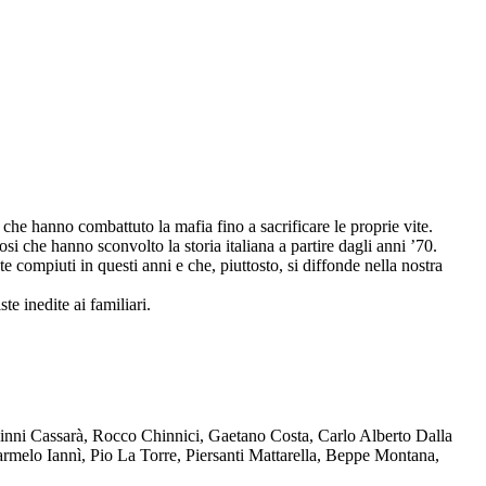
che hanno combattuto la mafia fino a sacrificare le proprie vite.
osi che hanno sconvolto la storia italiana a partire dagli anni ’70.
compiuti in questi anni e che, piuttosto, si diffonde nella nostra
te inedite ai familiari.
Ninni Cassarà, Rocco Chinnici, Gaetano Costa, Carlo Alberto Dalla
melo Iannì, Pio La Torre, Piersanti Mattarella, Beppe Montana,