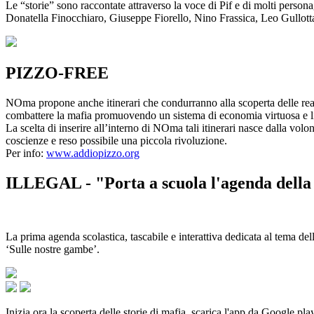
Le “storie” sono raccontate attraverso la voce di Pif e di molti person
Donatella Finocchiaro, Giuseppe Fiorello, Nino Frassica, Leo Gullot
PIZZO-FREE
NOma propone anche itinerari che condurranno alla scoperta delle rea
combattere la mafia promuovendo un sistema di economia virtuosa e lib
La scelta di inserire all’interno di NOma tali itinerari nasce dalla volo
coscienze e reso possibile una piccola rivoluzione.
Per info:
www.addiopizzo.org
ILLEGAL - "Porta a scuola l'agenda della 
La prima agenda scolastica, tascabile e interattiva dedicata al tema del
‘Sulle nostre gambe’.
Inizia ora la scoperta delle storie di mafia, scarica l'app da Google pla