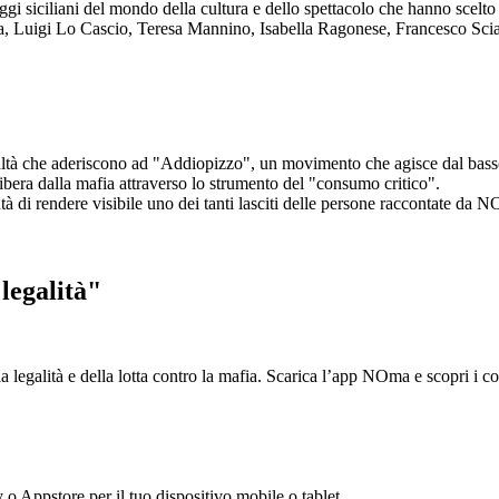
aggi siciliani del mondo della cultura e dello spettacolo che hanno scel
ta, Luigi Lo Cascio, Teresa Mannino, Isabella Ragonese, Francesco Sci
ltà che aderiscono ad "Addiopizzo", un movimento che agisce dal basso 
era dalla mafia attraverso lo strumento del "consumo critico".
ntà di rendere visibile uno dei tanti lasciti delle persone raccontate da N
legalità"
la legalità e della lotta contro la mafia. Scarica l’app NOma e scopri i 
y o Appstore per il tuo dispositivo mobile o tablet