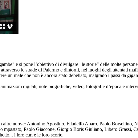
ambe" e si pone l’obiettivo di divulgare "le storie" delle molte persone 
ttraverso le strade di Palermo e dintorni, nei luoghi degli attentati mafi
re un male che non è ancora stato debellato, malgrado i passi da gigante 
animazioni digitali, note biografiche, video, fotografie d’epoca e intervis
n altre nuove: Antonino Agostino, Filadelfo Aparo, Paolo Borsellino, 
mpastato, Paolo Giaccone, Giorgio Boris Giuliano, Libero Grassi, Car
o... i loro cari e le loro scorte.