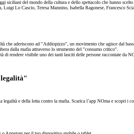
aggi siciliani del mondo della cultura e dello spettacolo che hanno scel
ta, Luigi Lo Cascio, Teresa Mannino, Isabella Ragonese, Francesco Sci
ltà che aderiscono ad "Addiopizzo", un movimento che agisce dal basso 
era dalla mafia attraverso lo strumento del "consumo critico".
ntà di rendere visibile uno dei tanti lasciti delle persone raccontate da N
legalità"
la legalità e della lotta contro la mafia. Scarica l’app NOma e scopri i 
y o Appstore per il tuo dispositivo mobile o tablet