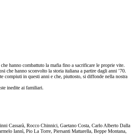
che hanno combattuto la mafia fino a sacrificare le proprie vite.
osi che hanno sconvolto la storia italiana a partire dagli anni ’70.
compiuti in questi anni e che, piuttosto, si diffonde nella nostra
te inedite ai familiari.
Ninni Cassarà, Rocco Chinnici, Gaetano Costa, Carlo Alberto Dalla
melo Iannì, Pio La Torre, Piersanti Mattarella, Beppe Montana,