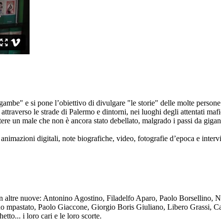
ambe" e si pone l’obiettivo di divulgare "le storie" delle molte persone 
ttraverso le strade di Palermo e dintorni, nei luoghi degli attentati mafi
re un male che non è ancora stato debellato, malgrado i passi da gigante 
animazioni digitali, note biografiche, video, fotografie d’epoca e intervis
n altre nuove: Antonino Agostino, Filadelfo Aparo, Paolo Borsellino, 
mpastato, Paolo Giaccone, Giorgio Boris Giuliano, Libero Grassi, Car
o... i loro cari e le loro scorte.