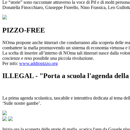
Le “storie” sono raccontate attraverso la voce di Pif e di molti person
Donatella Finocchiaro, Giuseppe Fiorello, Nino Frassica, Leo Gullot
PIZZO-FREE
NOma propone anche itinerari che condurranno alla scoperta delle rea
combattere la mafia promuovendo un sistema di economia virtuosa e lib
La scelta di inserire all’interno di NOma tali itinerari nasce dalla volo
coscienze e reso possibile una piccola rivoluzione.
Per info:
www.addiopizzo.org
ILLEGAL - "Porta a scuola l'agenda della 
La prima agenda scolastica, tascabile e interattiva dedicata al tema del
‘Sulle nostre gambe’.
Inizia ora la scoperta delle storie di mafia, scarica l'app da Google pla