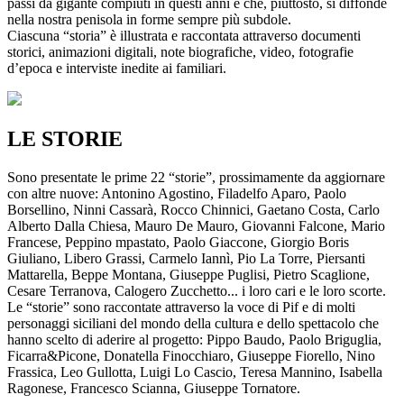
passi da gigante compiuti in questi anni e che, piuttosto, si diffonde
nella nostra penisola in forme sempre più subdole.
Ciascuna “storia” è illustrata e raccontata attraverso documenti
storici, animazioni digitali, note biografiche, video, fotografie
d’epoca e interviste inedite ai familiari.
LE STORIE
Sono presentate le prime 22 “storie”, prossimamente da aggiornare
con altre nuove: Antonino Agostino, Filadelfo Aparo, Paolo
Borsellino, Ninni Cassarà, Rocco Chinnici, Gaetano Costa, Carlo
Alberto Dalla Chiesa, Mauro De Mauro, Giovanni Falcone, Mario
Francese, Peppino mpastato, Paolo Giaccone, Giorgio Boris
Giuliano, Libero Grassi, Carmelo Iannì, Pio La Torre, Piersanti
Mattarella, Beppe Montana, Giuseppe Puglisi, Pietro Scaglione,
Cesare Terranova, Calogero Zucchetto... i loro cari e le loro scorte.
Le “storie” sono raccontate attraverso la voce di Pif e di molti
personaggi siciliani del mondo della cultura e dello spettacolo che
hanno scelto di aderire al progetto: Pippo Baudo, Paolo Briguglia,
Ficarra&Picone, Donatella Finocchiaro, Giuseppe Fiorello, Nino
Frassica, Leo Gullotta, Luigi Lo Cascio, Teresa Mannino, Isabella
Ragonese, Francesco Scianna, Giuseppe Tornatore.