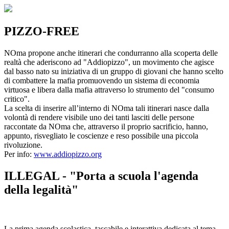
PIZZO-FREE
NOma propone anche itinerari che condurranno alla scoperta delle
realtà che aderiscono ad "Addiopizzo", un movimento che agisce
dal basso nato su iniziativa di un gruppo di giovani che hanno scelto
di combattere la mafia promuovendo un sistema di economia
virtuosa e libera dalla mafia attraverso lo strumento del "consumo
critico".
La scelta di inserire all’interno di NOma tali itinerari nasce dalla
volontà di rendere visibile uno dei tanti lasciti delle persone
raccontate da NOma che, attraverso il proprio sacrificio, hanno,
appunto, risvegliato le coscienze e reso possibile una piccola
rivoluzione.
Per info:
www.addiopizzo.org
ILLEGAL - "Porta a scuola l'agenda
della legalità"
La prima agenda scolastica, tascabile e interattiva dedicata al tema