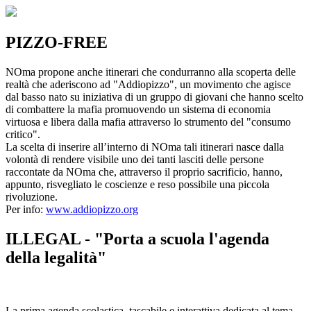
PIZZO-FREE
NOma propone anche itinerari che condurranno alla scoperta delle
realtà che aderiscono ad "Addiopizzo", un movimento che agisce
dal basso nato su iniziativa di un gruppo di giovani che hanno scelto
di combattere la mafia promuovendo un sistema di economia
virtuosa e libera dalla mafia attraverso lo strumento del "consumo
critico".
La scelta di inserire all’interno di NOma tali itinerari nasce dalla
volontà di rendere visibile uno dei tanti lasciti delle persone
raccontate da NOma che, attraverso il proprio sacrificio, hanno,
appunto, risvegliato le coscienze e reso possibile una piccola
rivoluzione.
Per info:
www.addiopizzo.org
ILLEGAL - "Porta a scuola l'agenda
della legalità"
La prima agenda scolastica, tascabile e interattiva dedicata al tema