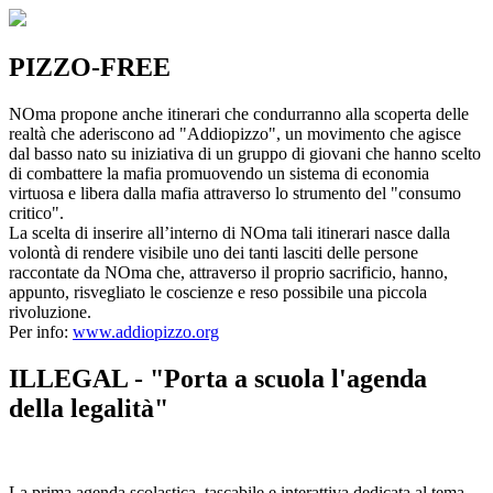
PIZZO-FREE
NOma propone anche itinerari che condurranno alla scoperta delle
realtà che aderiscono ad "Addiopizzo", un movimento che agisce
dal basso nato su iniziativa di un gruppo di giovani che hanno scelto
di combattere la mafia promuovendo un sistema di economia
virtuosa e libera dalla mafia attraverso lo strumento del "consumo
critico".
La scelta di inserire all’interno di NOma tali itinerari nasce dalla
volontà di rendere visibile uno dei tanti lasciti delle persone
raccontate da NOma che, attraverso il proprio sacrificio, hanno,
appunto, risvegliato le coscienze e reso possibile una piccola
rivoluzione.
Per info:
www.addiopizzo.org
ILLEGAL - "Porta a scuola l'agenda
della legalità"
La prima agenda scolastica, tascabile e interattiva dedicata al tema