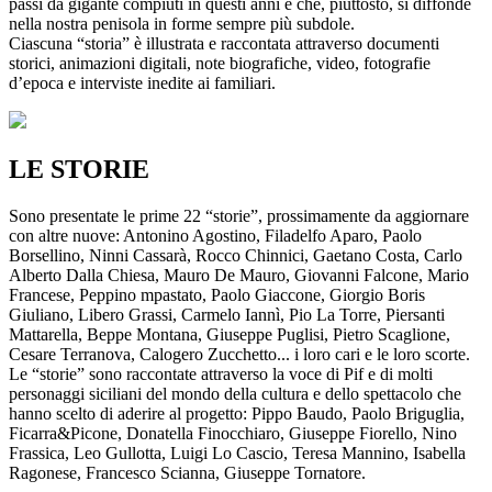
passi da gigante compiuti in questi anni e che, piuttosto, si diffonde
nella nostra penisola in forme sempre più subdole.
Ciascuna “storia” è illustrata e raccontata attraverso documenti
storici, animazioni digitali, note biografiche, video, fotografie
d’epoca e interviste inedite ai familiari.
LE STORIE
Sono presentate le prime 22 “storie”, prossimamente da aggiornare
con altre nuove: Antonino Agostino, Filadelfo Aparo, Paolo
Borsellino, Ninni Cassarà, Rocco Chinnici, Gaetano Costa, Carlo
Alberto Dalla Chiesa, Mauro De Mauro, Giovanni Falcone, Mario
Francese, Peppino mpastato, Paolo Giaccone, Giorgio Boris
Giuliano, Libero Grassi, Carmelo Iannì, Pio La Torre, Piersanti
Mattarella, Beppe Montana, Giuseppe Puglisi, Pietro Scaglione,
Cesare Terranova, Calogero Zucchetto... i loro cari e le loro scorte.
Le “storie” sono raccontate attraverso la voce di Pif e di molti
personaggi siciliani del mondo della cultura e dello spettacolo che
hanno scelto di aderire al progetto: Pippo Baudo, Paolo Briguglia,
Ficarra&Picone, Donatella Finocchiaro, Giuseppe Fiorello, Nino
Frassica, Leo Gullotta, Luigi Lo Cascio, Teresa Mannino, Isabella
Ragonese, Francesco Scianna, Giuseppe Tornatore.