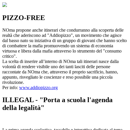
PIZZO-FREE
NOma propone anche itinerari che condurranno alla scoperta delle
realtà che aderiscono ad "Addiopizzo", un movimento che agisce
dal basso nato su iniziativa di un gruppo di giovani che hanno scelto
di combattere la mafia promuovendo un sistema di economia
virtuosa e libera dalla mafia attraverso lo strumento del "consumo
critico".
La scelta di inserire all’interno di NOma tali itinerari nasce dalla
volontà di rendere visibile uno dei tanti lasciti delle persone
raccontate da NOma che, attraverso il proprio sacrificio, hanno,
appunto, risvegliato le coscienze e reso possibile una piccola
rivoluzione.
Per info:
www.addiopizzo.org
ILLEGAL - "Porta a scuola l'agenda
della legalità"
La prima agenda scolastica, tascabile e interattiva dedicata al tema