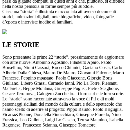
passi da gigante compiuti in questi anni e che, piuttosto, si diffonde
nella nostra penisola in forme sempre più subdole.
Ciascuna “storia” è illustrata e raccontata attraverso documenti
storici, animazioni digitali, note biografiche, video, fotografie
d’epoca e interviste inedite ai familiari.
LE STORIE
Sono presentate le prime 22 “storie”, prossimamente da aggiornare
con altre nuove: Antonino Agostino, Filadelfo Aparo, Paolo
Borsellino, Ninni Cassarà, Rocco Chinnici, Gaetano Costa, Carlo
Alberto Dalla Chiesa, Mauro De Mauro, Giovanni Falcone, Mario
Francese, Peppino mpastato, Paolo Giaccone, Giorgio Boris
Giuliano, Libero Grassi, Carmelo Iannì, Pio La Torre, Piersanti
Mattarella, Beppe Montana, Giuseppe Puglisi, Pietro Scaglione,
Cesare Terranova, Calogero Zucchetto... i loro cari e le loro scorte.
Le “storie” sono raccontate attraverso la voce di Pif e di molti
personaggi siciliani del mondo della cultura e dello spettacolo che
hanno scelto di aderire al progetto: Pippo Baudo, Paolo Briguglia,
Ficarra&Picone, Donatella Finocchiaro, Giuseppe Fiorello, Nino
Frassica, Leo Gullotta, Luigi Lo Cascio, Teresa Mannino, Isabella
Ragonese, Francesco Scianna, Giuseppe Tornatore.