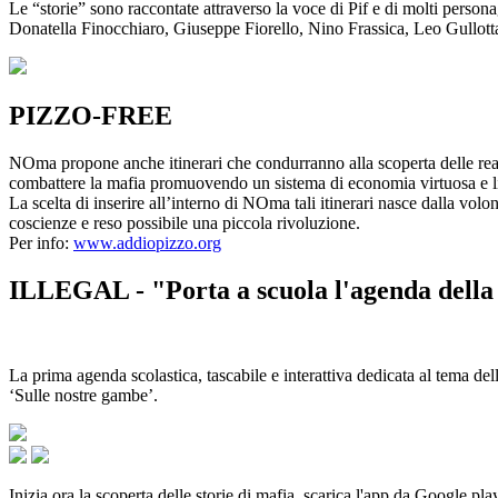
Le “storie” sono raccontate attraverso la voce di Pif e di molti person
Donatella Finocchiaro, Giuseppe Fiorello, Nino Frassica, Leo Gullot
PIZZO-FREE
NOma propone anche itinerari che condurranno alla scoperta delle rea
combattere la mafia promuovendo un sistema di economia virtuosa e lib
La scelta di inserire all’interno di NOma tali itinerari nasce dalla volo
coscienze e reso possibile una piccola rivoluzione.
Per info:
www.addiopizzo.org
ILLEGAL - "Porta a scuola l'agenda della 
La prima agenda scolastica, tascabile e interattiva dedicata al tema del
‘Sulle nostre gambe’.
Inizia ora la scoperta delle storie di mafia, scarica l'app da Google pla