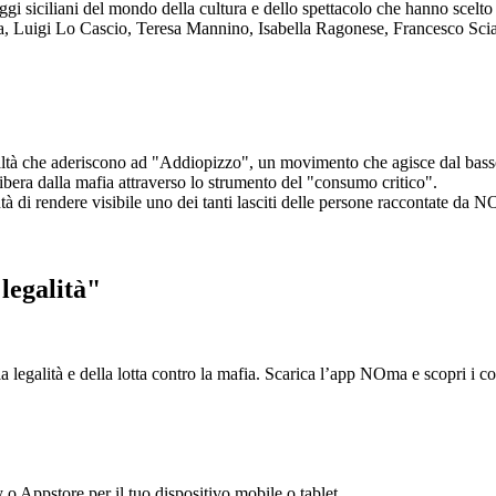
aggi siciliani del mondo della cultura e dello spettacolo che hanno scel
ta, Luigi Lo Cascio, Teresa Mannino, Isabella Ragonese, Francesco Sci
ltà che aderiscono ad "Addiopizzo", un movimento che agisce dal basso 
era dalla mafia attraverso lo strumento del "consumo critico".
ntà di rendere visibile uno dei tanti lasciti delle persone raccontate da N
legalità"
la legalità e della lotta contro la mafia. Scarica l’app NOma e scopri i 
y o Appstore per il tuo dispositivo mobile o tablet