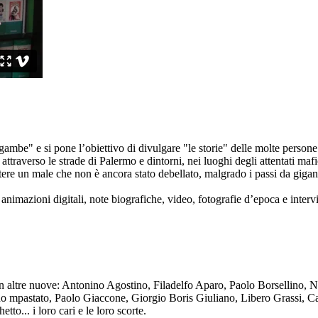
ambe" e si pone l’obiettivo di divulgare "le storie" delle molte persone 
ttraverso le strade di Palermo e dintorni, nei luoghi degli attentati mafi
re un male che non è ancora stato debellato, malgrado i passi da gigante 
animazioni digitali, note biografiche, video, fotografie d’epoca e intervis
n altre nuove: Antonino Agostino, Filadelfo Aparo, Paolo Borsellino, 
mpastato, Paolo Giaccone, Giorgio Boris Giuliano, Libero Grassi, Car
o... i loro cari e le loro scorte.