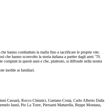
che hanno combattuto la mafia fino a sacrificare le proprie vite.
osi che hanno sconvolto la storia italiana a partire dagli anni ’70.
compiuti in questi anni e che, piuttosto, si diffonde nella nostra
te inedite ai familiari.
Ninni Cassarà, Rocco Chinnici, Gaetano Costa, Carlo Alberto Dalla
melo Iannì, Pio La Torre, Piersanti Mattarella, Beppe Montana,