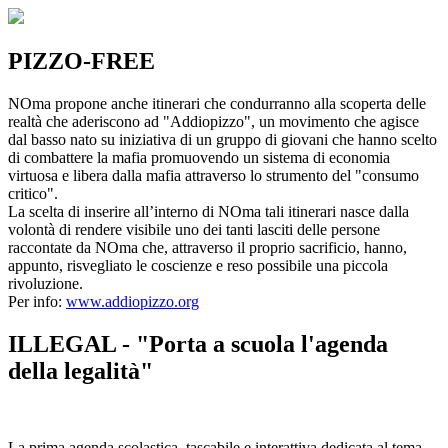
PIZZO-FREE
NOma propone anche itinerari che condurranno alla scoperta delle
realtà che aderiscono ad "Addiopizzo", un movimento che agisce
dal basso nato su iniziativa di un gruppo di giovani che hanno scelto
di combattere la mafia promuovendo un sistema di economia
virtuosa e libera dalla mafia attraverso lo strumento del "consumo
critico".
La scelta di inserire all’interno di NOma tali itinerari nasce dalla
volontà di rendere visibile uno dei tanti lasciti delle persone
raccontate da NOma che, attraverso il proprio sacrificio, hanno,
appunto, risvegliato le coscienze e reso possibile una piccola
rivoluzione.
Per info:
www.addiopizzo.org
ILLEGAL - "Porta a scuola l'agenda
della legalità"
La prima agenda scolastica, tascabile e interattiva dedicata al tema