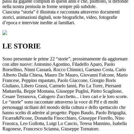
passi da gigante compiuti in questi anni e che, piuttosto, si diffonde
nella nostra penisola in forme sempre più subdole.
Ciascuna “storia” è illustrata e raccontata attraverso documenti
storici, animazioni digitali, note biografiche, video, fotografie
d’epoca e interviste inedite ai familiari.
LE STORIE
Sono presentate le prime 22 “storie”, prossimamente da aggiornare
con altre nuove: Antonino Agostino, Filadelfo Aparo, Paolo
Borsellino, Ninni Cassarà, Rocco Chinnici, Gaetano Costa, Carlo
Alberto Dalla Chiesa, Mauro De Mauro, Giovanni Falcone, Mario
Francese, Peppino mpastato, Paolo Giaccone, Giorgio Boris
Giuliano, Libero Grassi, Carmelo Iannì, Pio La Torre, Piersanti
Mattarella, Beppe Montana, Giuseppe Puglisi, Pietro Scaglione,
Cesare Terranova, Calogero Zucchetto... i loro cari e le loro scorte.
Le “storie” sono raccontate attraverso la voce di Pif e di molti
personaggi siciliani del mondo della cultura e dello spettacolo che
hanno scelto di aderire al progetto: Pippo Baudo, Paolo Briguglia,
Ficarra&Picone, Donatella Finocchiaro, Giuseppe Fiorello, Nino
Frassica, Leo Gullotta, Luigi Lo Cascio, Teresa Mannino, Isabella
Ragonese, Francesco Scianna, Giuseppe Tornatore.