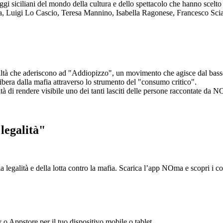
aggi siciliani del mondo della cultura e dello spettacolo che hanno scel
ta, Luigi Lo Cascio, Teresa Mannino, Isabella Ragonese, Francesco Sci
ltà che aderiscono ad "Addiopizzo", un movimento che agisce dal basso 
era dalla mafia attraverso lo strumento del "consumo critico".
ntà di rendere visibile uno dei tanti lasciti delle persone raccontate da N
legalità"
la legalità e della lotta contro la mafia. Scarica l’app NOma e scopri i 
y o Appstore per il tuo dispositivo mobile o tablet