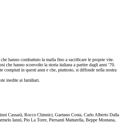
che hanno combattuto la mafia fino a sacrificare le proprie vite.
osi che hanno sconvolto la storia italiana a partire dagli anni ’70.
compiuti in questi anni e che, piuttosto, si diffonde nella nostra
te inedite ai familiari.
Ninni Cassarà, Rocco Chinnici, Gaetano Costa, Carlo Alberto Dalla
melo Iannì, Pio La Torre, Piersanti Mattarella, Beppe Montana,