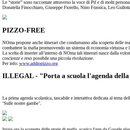
Le “storie” sono raccontate attraverso la voce di Pif e di molti person
Donatella Finocchiaro, Giuseppe Fiorello, Nino Frassica, Leo Gullot
PIZZO-FREE
NOma propone anche itinerari che condurranno alla scoperta delle rea
combattere la mafia promuovendo un sistema di economia virtuosa e lib
La scelta di inserire all’interno di NOma tali itinerari nasce dalla volo
coscienze e reso possibile una piccola rivoluzione.
Per info:
www.addiopizzo.org
ILLEGAL - "Porta a scuola l'agenda della 
La prima agenda scolastica, tascabile e interattiva dedicata al tema del
‘Sulle nostre gambe’.
Inizia ora la scoperta delle storie di mafia, scarica l'app da Google pla