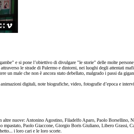
ambe" e si pone l’obiettivo di divulgare "le storie" delle molte persone 
ttraverso le strade di Palermo e dintorni, nei luoghi degli attentati mafi
re un male che non è ancora stato debellato, malgrado i passi da gigante 
animazioni digitali, note biografiche, video, fotografie d’epoca e intervis
n altre nuove: Antonino Agostino, Filadelfo Aparo, Paolo Borsellino, 
mpastato, Paolo Giaccone, Giorgio Boris Giuliano, Libero Grassi, Car
o... i loro cari e le loro scorte.