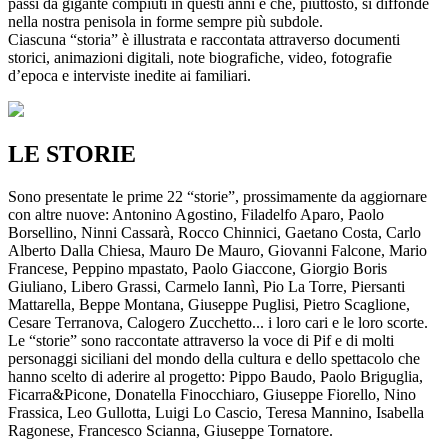
passi da gigante compiuti in questi anni e che, piuttosto, si diffonde
nella nostra penisola in forme sempre più subdole.
Ciascuna “storia” è illustrata e raccontata attraverso documenti
storici, animazioni digitali, note biografiche, video, fotografie
d’epoca e interviste inedite ai familiari.
LE STORIE
Sono presentate le prime 22 “storie”, prossimamente da aggiornare
con altre nuove: Antonino Agostino, Filadelfo Aparo, Paolo
Borsellino, Ninni Cassarà, Rocco Chinnici, Gaetano Costa, Carlo
Alberto Dalla Chiesa, Mauro De Mauro, Giovanni Falcone, Mario
Francese, Peppino mpastato, Paolo Giaccone, Giorgio Boris
Giuliano, Libero Grassi, Carmelo Iannì, Pio La Torre, Piersanti
Mattarella, Beppe Montana, Giuseppe Puglisi, Pietro Scaglione,
Cesare Terranova, Calogero Zucchetto... i loro cari e le loro scorte.
Le “storie” sono raccontate attraverso la voce di Pif e di molti
personaggi siciliani del mondo della cultura e dello spettacolo che
hanno scelto di aderire al progetto: Pippo Baudo, Paolo Briguglia,
Ficarra&Picone, Donatella Finocchiaro, Giuseppe Fiorello, Nino
Frassica, Leo Gullotta, Luigi Lo Cascio, Teresa Mannino, Isabella
Ragonese, Francesco Scianna, Giuseppe Tornatore.