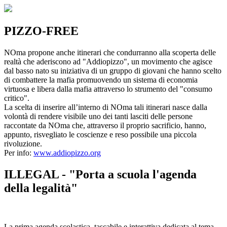
PIZZO-FREE
NOma propone anche itinerari che condurranno alla scoperta delle
realtà che aderiscono ad "Addiopizzo", un movimento che agisce
dal basso nato su iniziativa di un gruppo di giovani che hanno scelto
di combattere la mafia promuovendo un sistema di economia
virtuosa e libera dalla mafia attraverso lo strumento del "consumo
critico".
La scelta di inserire all’interno di NOma tali itinerari nasce dalla
volontà di rendere visibile uno dei tanti lasciti delle persone
raccontate da NOma che, attraverso il proprio sacrificio, hanno,
appunto, risvegliato le coscienze e reso possibile una piccola
rivoluzione.
Per info:
www.addiopizzo.org
ILLEGAL - "Porta a scuola l'agenda
della legalità"
La prima agenda scolastica, tascabile e interattiva dedicata al tema