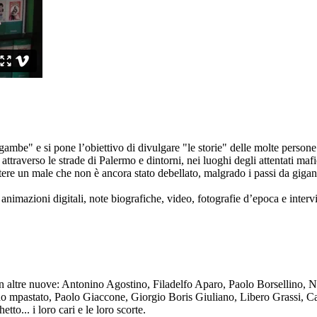
ambe" e si pone l’obiettivo di divulgare "le storie" delle molte persone 
ttraverso le strade di Palermo e dintorni, nei luoghi degli attentati mafi
re un male che non è ancora stato debellato, malgrado i passi da gigante 
animazioni digitali, note biografiche, video, fotografie d’epoca e intervis
n altre nuove: Antonino Agostino, Filadelfo Aparo, Paolo Borsellino, 
mpastato, Paolo Giaccone, Giorgio Boris Giuliano, Libero Grassi, Car
o... i loro cari e le loro scorte.