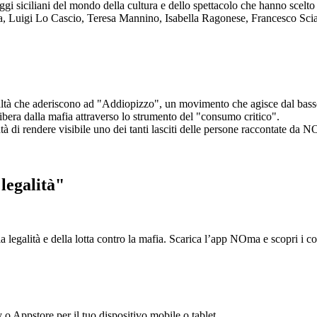
aggi siciliani del mondo della cultura e dello spettacolo che hanno scel
ta, Luigi Lo Cascio, Teresa Mannino, Isabella Ragonese, Francesco Sci
ltà che aderiscono ad "Addiopizzo", un movimento che agisce dal basso 
era dalla mafia attraverso lo strumento del "consumo critico".
ntà di rendere visibile uno dei tanti lasciti delle persone raccontate da N
legalità"
la legalità e della lotta contro la mafia. Scarica l’app NOma e scopri i 
y o Appstore per il tuo dispositivo mobile o tablet