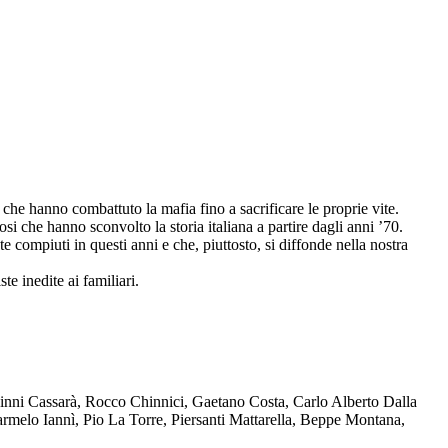
che hanno combattuto la mafia fino a sacrificare le proprie vite.
osi che hanno sconvolto la storia italiana a partire dagli anni ’70.
compiuti in questi anni e che, piuttosto, si diffonde nella nostra
te inedite ai familiari.
Ninni Cassarà, Rocco Chinnici, Gaetano Costa, Carlo Alberto Dalla
melo Iannì, Pio La Torre, Piersanti Mattarella, Beppe Montana,