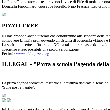
Le “storie” sono raccontate attraverso la voce di Pif e di molti person
Donatella Finocchiaro, Giuseppe Fiorello, Nino Frassica, Leo Gullot
PIZZO-FREE
NOma propone anche itinerari che condurranno alla scoperta delle rea
combattere la mafia promuovendo un sistema di economia virtuosa e lib
La scelta di inserire all’interno di NOma tali itinerari nasce dalla volo
coscienze e reso possibile una piccola rivoluzione.
Per info:
www.addiopizzo.org
ILLEGAL - "Porta a scuola l'agenda della 
La prima agenda scolastica, tascabile e interattiva dedicata al tema del
‘Sulle nostre gambe’.
Inizia ora la scoperta delle storie di mafia, scarica l'app da Google pla