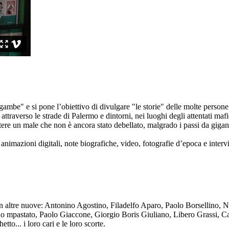
ambe" e si pone l’obiettivo di divulgare "le storie" delle molte persone 
ttraverso le strade di Palermo e dintorni, nei luoghi degli attentati mafi
re un male che non è ancora stato debellato, malgrado i passi da gigante 
animazioni digitali, note biografiche, video, fotografie d’epoca e intervis
n altre nuove: Antonino Agostino, Filadelfo Aparo, Paolo Borsellino, 
mpastato, Paolo Giaccone, Giorgio Boris Giuliano, Libero Grassi, Car
o... i loro cari e le loro scorte.