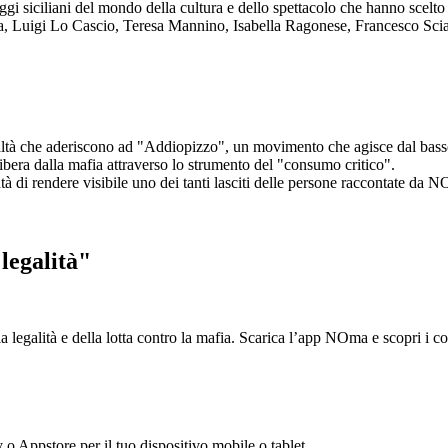
aggi siciliani del mondo della cultura e dello spettacolo che hanno scel
ta, Luigi Lo Cascio, Teresa Mannino, Isabella Ragonese, Francesco Sci
ltà che aderiscono ad "Addiopizzo", un movimento che agisce dal basso 
era dalla mafia attraverso lo strumento del "consumo critico".
ntà di rendere visibile uno dei tanti lasciti delle persone raccontate da N
legalità"
la legalità e della lotta contro la mafia. Scarica l’app NOma e scopri i 
y o Appstore per il tuo dispositivo mobile o tablet