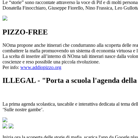
Le “storie” sono raccontate attraverso la voce di Pif e di molti person
Donatella Finocchiaro, Giuseppe Fiorello, Nino Frassica, Leo Gullot
PIZZO-FREE
NOma propone anche itinerari che condurranno alla scoperta delle rea
combattere la mafia promuovendo un sistema di economia virtuosa e lib
La scelta di inserire all’interno di NOma tali itinerari nasce dalla volo
coscienze e reso possibile una piccola rivoluzione.
Per info:
www.addiopizzo.org
ILLEGAL - "Porta a scuola l'agenda della 
La prima agenda scolastica, tascabile e interattiva dedicata al tema del
‘Sulle nostre gambe’.
Inizia ora la scoperta delle storie di mafia, scarica l'app da Google pla