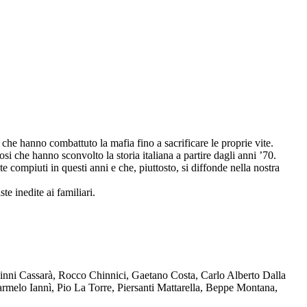
che hanno combattuto la mafia fino a sacrificare le proprie vite.
osi che hanno sconvolto la storia italiana a partire dagli anni ’70.
compiuti in questi anni e che, piuttosto, si diffonde nella nostra
te inedite ai familiari.
Ninni Cassarà, Rocco Chinnici, Gaetano Costa, Carlo Alberto Dalla
melo Iannì, Pio La Torre, Piersanti Mattarella, Beppe Montana,