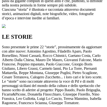
passi da gigante compiuti in questi anni e che, piuttosto, si diffonde
nella nostra penisola in forme sempre più subdole.
Ciascuna “storia” è illustrata e raccontata attraverso documenti
storici, animazioni digitali, note biografiche, video, fotografie
d’epoca e interviste inedite ai familiari.
LE STORIE
Sono presentate le prime 22 “storie”, prossimamente da aggiornare
con altre nuove: Antonino Agostino, Filadelfo Aparo, Paolo
Borsellino, Ninni Cassarà, Rocco Chinnici, Gaetano Costa, Carlo
Alberto Dalla Chiesa, Mauro De Mauro, Giovanni Falcone, Mario
Francese, Peppino mpastato, Paolo Giaccone, Giorgio Boris
Giuliano, Libero Grassi, Carmelo Iannì, Pio La Torre, Piersanti
Mattarella, Beppe Montana, Giuseppe Puglisi, Pietro Scaglione,
Cesare Terranova, Calogero Zucchetto... i loro cari e le loro scorte.
Le “storie” sono raccontate attraverso la voce di Pif e di molti
personaggi siciliani del mondo della cultura e dello spettacolo che
hanno scelto di aderire al progetto: Pippo Baudo, Paolo Briguglia,
Ficarra&Picone, Donatella Finocchiaro, Giuseppe Fiorello, Nino
Frassica, Leo Gullotta, Luigi Lo Cascio, Teresa Mannino, Isabella
Ragonese, Francesco Scianna, Giuseppe Tornatore.