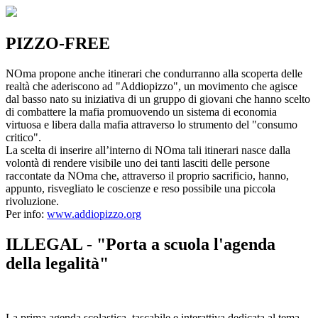
PIZZO-FREE
NOma propone anche itinerari che condurranno alla scoperta delle
realtà che aderiscono ad "Addiopizzo", un movimento che agisce
dal basso nato su iniziativa di un gruppo di giovani che hanno scelto
di combattere la mafia promuovendo un sistema di economia
virtuosa e libera dalla mafia attraverso lo strumento del "consumo
critico".
La scelta di inserire all’interno di NOma tali itinerari nasce dalla
volontà di rendere visibile uno dei tanti lasciti delle persone
raccontate da NOma che, attraverso il proprio sacrificio, hanno,
appunto, risvegliato le coscienze e reso possibile una piccola
rivoluzione.
Per info:
www.addiopizzo.org
ILLEGAL - "Porta a scuola l'agenda
della legalità"
La prima agenda scolastica, tascabile e interattiva dedicata al tema