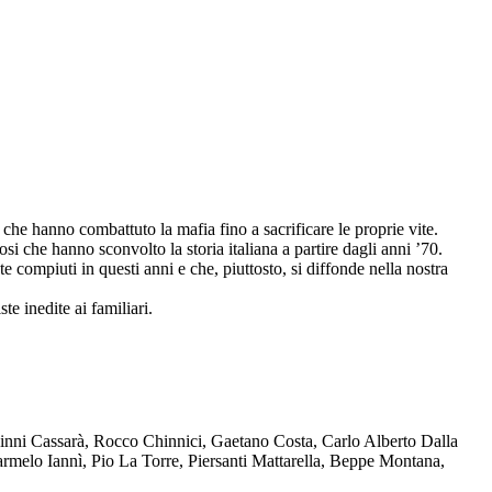
che hanno combattuto la mafia fino a sacrificare le proprie vite.
osi che hanno sconvolto la storia italiana a partire dagli anni ’70.
compiuti in questi anni e che, piuttosto, si diffonde nella nostra
te inedite ai familiari.
Ninni Cassarà, Rocco Chinnici, Gaetano Costa, Carlo Alberto Dalla
melo Iannì, Pio La Torre, Piersanti Mattarella, Beppe Montana,