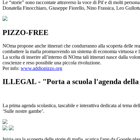
Le “storie” sono raccontate attraverso la voce di Pif e di molti person
Donatella Finocchiaro, Giuseppe Fiorello, Nino Frassica, Leo Gullot
PIZZO-FREE
NOma propone anche itinerari che condurranno alla scoperta delle rea
combattere la mafia promuovendo un sistema di economia virtuosa e lib
La scelta di inserire all’interno di NOma tali itinerari nasce dalla volo
coscienze e reso possibile una piccola rivoluzione.
Per info:
www.addiopizzo.org
ILLEGAL - "Porta a scuola l'agenda della 
La prima agenda scolastica, tascabile e interattiva dedicata al tema del
‘Sulle nostre gambe’.
Inizia ora la scoperta delle storie di mafia, scarica l'app da Google pla