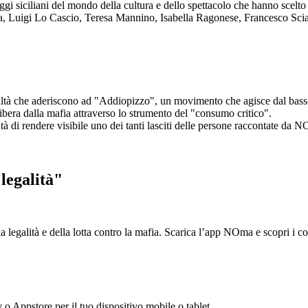
aggi siciliani del mondo della cultura e dello spettacolo che hanno scel
ta, Luigi Lo Cascio, Teresa Mannino, Isabella Ragonese, Francesco Sci
ltà che aderiscono ad "Addiopizzo", un movimento che agisce dal basso 
era dalla mafia attraverso lo strumento del "consumo critico".
ntà di rendere visibile uno dei tanti lasciti delle persone raccontate da N
legalità"
la legalità e della lotta contro la mafia. Scarica l’app NOma e scopri i 
y o Appstore per il tuo dispositivo mobile o tablet