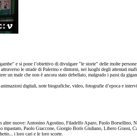
ambe" e si pone l’obiettivo di divulgare "le storie" delle molte persone 
ttraverso le strade di Palermo e dintorni, nei luoghi degli attentati mafi
re un male che non è ancora stato debellato, malgrado i passi da gigante 
animazioni digitali, note biografiche, video, fotografie d’epoca e intervis
n altre nuove: Antonino Agostino, Filadelfo Aparo, Paolo Borsellino, 
mpastato, Paolo Giaccone, Giorgio Boris Giuliano, Libero Grassi, Car
o... i loro cari e le loro scorte.