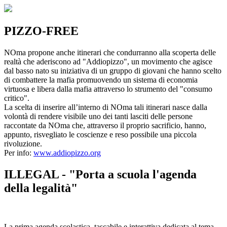
PIZZO-FREE
NOma propone anche itinerari che condurranno alla scoperta delle
realtà che aderiscono ad "Addiopizzo", un movimento che agisce
dal basso nato su iniziativa di un gruppo di giovani che hanno scelto
di combattere la mafia promuovendo un sistema di economia
virtuosa e libera dalla mafia attraverso lo strumento del "consumo
critico".
La scelta di inserire all’interno di NOma tali itinerari nasce dalla
volontà di rendere visibile uno dei tanti lasciti delle persone
raccontate da NOma che, attraverso il proprio sacrificio, hanno,
appunto, risvegliato le coscienze e reso possibile una piccola
rivoluzione.
Per info:
www.addiopizzo.org
ILLEGAL - "Porta a scuola l'agenda
della legalità"
La prima agenda scolastica, tascabile e interattiva dedicata al tema