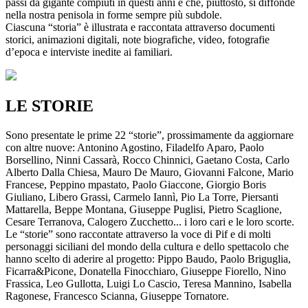
passi da gigante compiuti in questi anni e che, piuttosto, si diffonde
nella nostra penisola in forme sempre più subdole.
Ciascuna “storia” è illustrata e raccontata attraverso documenti
storici, animazioni digitali, note biografiche, video, fotografie
d’epoca e interviste inedite ai familiari.
LE STORIE
Sono presentate le prime 22 “storie”, prossimamente da aggiornare
con altre nuove: Antonino Agostino, Filadelfo Aparo, Paolo
Borsellino, Ninni Cassarà, Rocco Chinnici, Gaetano Costa, Carlo
Alberto Dalla Chiesa, Mauro De Mauro, Giovanni Falcone, Mario
Francese, Peppino mpastato, Paolo Giaccone, Giorgio Boris
Giuliano, Libero Grassi, Carmelo Iannì, Pio La Torre, Piersanti
Mattarella, Beppe Montana, Giuseppe Puglisi, Pietro Scaglione,
Cesare Terranova, Calogero Zucchetto... i loro cari e le loro scorte.
Le “storie” sono raccontate attraverso la voce di Pif e di molti
personaggi siciliani del mondo della cultura e dello spettacolo che
hanno scelto di aderire al progetto: Pippo Baudo, Paolo Briguglia,
Ficarra&Picone, Donatella Finocchiaro, Giuseppe Fiorello, Nino
Frassica, Leo Gullotta, Luigi Lo Cascio, Teresa Mannino, Isabella
Ragonese, Francesco Scianna, Giuseppe Tornatore.