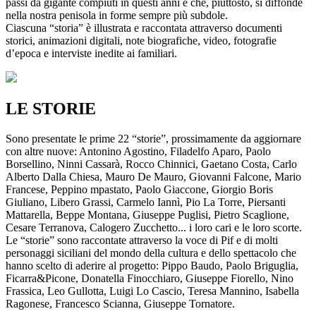
passi da gigante compiuti in questi anni e che, piuttosto, si diffonde
nella nostra penisola in forme sempre più subdole.
Ciascuna “storia” è illustrata e raccontata attraverso documenti
storici, animazioni digitali, note biografiche, video, fotografie
d’epoca e interviste inedite ai familiari.
LE STORIE
Sono presentate le prime 22 “storie”, prossimamente da aggiornare
con altre nuove: Antonino Agostino, Filadelfo Aparo, Paolo
Borsellino, Ninni Cassarà, Rocco Chinnici, Gaetano Costa, Carlo
Alberto Dalla Chiesa, Mauro De Mauro, Giovanni Falcone, Mario
Francese, Peppino mpastato, Paolo Giaccone, Giorgio Boris
Giuliano, Libero Grassi, Carmelo Iannì, Pio La Torre, Piersanti
Mattarella, Beppe Montana, Giuseppe Puglisi, Pietro Scaglione,
Cesare Terranova, Calogero Zucchetto... i loro cari e le loro scorte.
Le “storie” sono raccontate attraverso la voce di Pif e di molti
personaggi siciliani del mondo della cultura e dello spettacolo che
hanno scelto di aderire al progetto: Pippo Baudo, Paolo Briguglia,
Ficarra&Picone, Donatella Finocchiaro, Giuseppe Fiorello, Nino
Frassica, Leo Gullotta, Luigi Lo Cascio, Teresa Mannino, Isabella
Ragonese, Francesco Scianna, Giuseppe Tornatore.