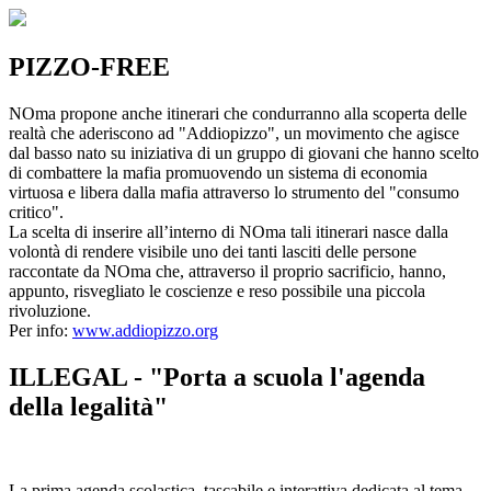
PIZZO-FREE
NOma propone anche itinerari che condurranno alla scoperta delle
realtà che aderiscono ad "Addiopizzo", un movimento che agisce
dal basso nato su iniziativa di un gruppo di giovani che hanno scelto
di combattere la mafia promuovendo un sistema di economia
virtuosa e libera dalla mafia attraverso lo strumento del "consumo
critico".
La scelta di inserire all’interno di NOma tali itinerari nasce dalla
volontà di rendere visibile uno dei tanti lasciti delle persone
raccontate da NOma che, attraverso il proprio sacrificio, hanno,
appunto, risvegliato le coscienze e reso possibile una piccola
rivoluzione.
Per info:
www.addiopizzo.org
ILLEGAL - "Porta a scuola l'agenda
della legalità"
La prima agenda scolastica, tascabile e interattiva dedicata al tema