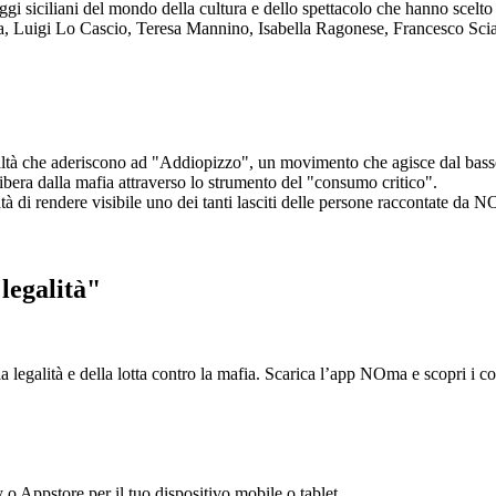
aggi siciliani del mondo della cultura e dello spettacolo che hanno scel
ta, Luigi Lo Cascio, Teresa Mannino, Isabella Ragonese, Francesco Sci
ltà che aderiscono ad "Addiopizzo", un movimento che agisce dal basso 
era dalla mafia attraverso lo strumento del "consumo critico".
ntà di rendere visibile uno dei tanti lasciti delle persone raccontate da N
legalità"
la legalità e della lotta contro la mafia. Scarica l’app NOma e scopri i 
y o Appstore per il tuo dispositivo mobile o tablet