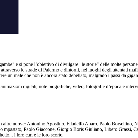
ambe" e si pone l’obiettivo di divulgare "le storie" delle molte persone 
ttraverso le strade di Palermo e dintorni, nei luoghi degli attentati mafi
re un male che non è ancora stato debellato, malgrado i passi da gigante 
animazioni digitali, note biografiche, video, fotografie d’epoca e intervis
n altre nuove: Antonino Agostino, Filadelfo Aparo, Paolo Borsellino, 
mpastato, Paolo Giaccone, Giorgio Boris Giuliano, Libero Grassi, Car
o... i loro cari e le loro scorte.