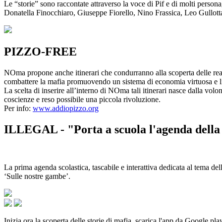
Le “storie” sono raccontate attraverso la voce di Pif e di molti person
Donatella Finocchiaro, Giuseppe Fiorello, Nino Frassica, Leo Gullot
PIZZO-FREE
NOma propone anche itinerari che condurranno alla scoperta delle rea
combattere la mafia promuovendo un sistema di economia virtuosa e lib
La scelta di inserire all’interno di NOma tali itinerari nasce dalla volo
coscienze e reso possibile una piccola rivoluzione.
Per info:
www.addiopizzo.org
ILLEGAL - "Porta a scuola l'agenda della 
La prima agenda scolastica, tascabile e interattiva dedicata al tema del
‘Sulle nostre gambe’.
Inizia ora la scoperta delle storie di mafia, scarica l'app da Google pla