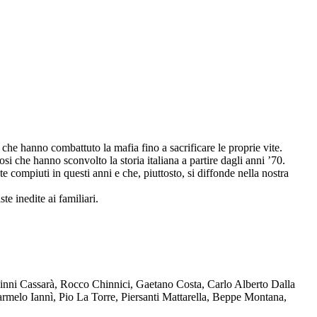
che hanno combattuto la mafia fino a sacrificare le proprie vite.
osi che hanno sconvolto la storia italiana a partire dagli anni ’70.
compiuti in questi anni e che, piuttosto, si diffonde nella nostra
te inedite ai familiari.
Ninni Cassarà, Rocco Chinnici, Gaetano Costa, Carlo Alberto Dalla
melo Iannì, Pio La Torre, Piersanti Mattarella, Beppe Montana,