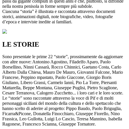
passi da gigante compiuti in questi anni e che, piuttosto, si diffonde
nella nostra penisola in forme sempre più subdole.
Ciascuna “storia” è illustrata e raccontata attraverso documenti
storici, animazioni digitali, note biografiche, video, fotografie
d’epoca e interviste inedite ai familiari.
LE STORIE
Sono presentate le prime 22 “storie”, prossimamente da aggiornare
con altre nuove: Antonino Agostino, Filadelfo Aparo, Paolo
Borsellino, Ninni Cassarà, Rocco Chinnici, Gaetano Costa, Carlo
Alberto Dalla Chiesa, Mauro De Mauro, Giovanni Falcone, Mario
Francese, Peppino mpastato, Paolo Giaccone, Giorgio Boris
Giuliano, Libero Grassi, Carmelo Iannì, Pio La Torre, Piersanti
Mattarella, Beppe Montana, Giuseppe Puglisi, Pietro Scaglione,
Cesare Terranova, Calogero Zucchetto... i loro cari e le loro scorte.
Le “storie” sono raccontate attraverso la voce di Pif e di molti
personaggi siciliani del mondo della cultura e dello spettacolo che
hanno scelto di aderire al progetto: Pippo Baudo, Paolo Briguglia,
Ficarra&Picone, Donatella Finocchiaro, Giuseppe Fiorello, Nino
Frassica, Leo Gullotta, Luigi Lo Cascio, Teresa Mannino, Isabella
Ragonese, Francesco Scianna, Giuseppe Tornatore.