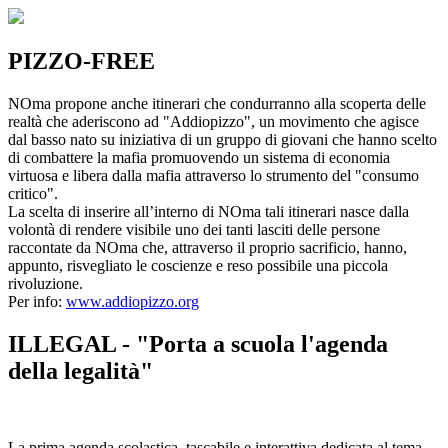
PIZZO-FREE
NOma propone anche itinerari che condurranno alla scoperta delle
realtà che aderiscono ad "Addiopizzo", un movimento che agisce
dal basso nato su iniziativa di un gruppo di giovani che hanno scelto
di combattere la mafia promuovendo un sistema di economia
virtuosa e libera dalla mafia attraverso lo strumento del "consumo
critico".
La scelta di inserire all’interno di NOma tali itinerari nasce dalla
volontà di rendere visibile uno dei tanti lasciti delle persone
raccontate da NOma che, attraverso il proprio sacrificio, hanno,
appunto, risvegliato le coscienze e reso possibile una piccola
rivoluzione.
Per info:
www.addiopizzo.org
ILLEGAL - "Porta a scuola l'agenda
della legalità"
La prima agenda scolastica, tascabile e interattiva dedicata al tema