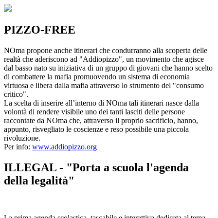
PIZZO-FREE
NOma propone anche itinerari che condurranno alla scoperta delle
realtà che aderiscono ad "Addiopizzo", un movimento che agisce
dal basso nato su iniziativa di un gruppo di giovani che hanno scelto
di combattere la mafia promuovendo un sistema di economia
virtuosa e libera dalla mafia attraverso lo strumento del "consumo
critico".
La scelta di inserire all’interno di NOma tali itinerari nasce dalla
volontà di rendere visibile uno dei tanti lasciti delle persone
raccontate da NOma che, attraverso il proprio sacrificio, hanno,
appunto, risvegliato le coscienze e reso possibile una piccola
rivoluzione.
Per info:
www.addiopizzo.org
ILLEGAL - "Porta a scuola l'agenda
della legalità"
La prima agenda scolastica, tascabile e interattiva dedicata al tema