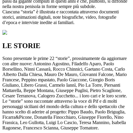
passi da gigante compiuti in questi anni e che, piuttosto, si diffonde
nella nostra penisola in forme sempre più subdole.
Ciascuna “storia” è illustrata e raccontata attraverso documenti
storici, animazioni digitali, note biografiche, video, fotografie
d’epoca e interviste inedite ai familiari.
LE STORIE
Sono presentate le prime 22 “storie”, prossimamente da aggiornare
con altre nuove: Antonino Agostino, Filadelfo Aparo, Paolo
Borsellino, Ninni Cassarà, Rocco Chinnici, Gaetano Costa, Carlo
Alberto Dalla Chiesa, Mauro De Mauro, Giovanni Falcone, Mario
Francese, Peppino mpastato, Paolo Giaccone, Giorgio Boris
Giuliano, Libero Grassi, Carmelo Iannì, Pio La Torre, Piersanti
Mattarella, Beppe Montana, Giuseppe Puglisi, Pietro Scaglione,
Cesare Terranova, Calogero Zucchetto... i loro cari e le loro scorte.
Le “storie” sono raccontate attraverso la voce di Pif e di molti
personaggi siciliani del mondo della cultura e dello spettacolo che
hanno scelto di aderire al progetto: Pippo Baudo, Paolo Briguglia,
Ficarra&Picone, Donatella Finocchiaro, Giuseppe Fiorello, Nino
Frassica, Leo Gullotta, Luigi Lo Cascio, Teresa Mannino, Isabella
Ragonese, Francesco Scianna, Giuseppe Tornatore.