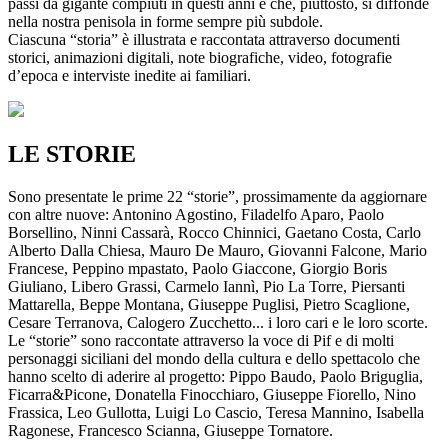
passi da gigante compiuti in questi anni e che, piuttosto, si diffonde
nella nostra penisola in forme sempre più subdole.
Ciascuna “storia” è illustrata e raccontata attraverso documenti
storici, animazioni digitali, note biografiche, video, fotografie
d’epoca e interviste inedite ai familiari.
LE STORIE
Sono presentate le prime 22 “storie”, prossimamente da aggiornare
con altre nuove: Antonino Agostino, Filadelfo Aparo, Paolo
Borsellino, Ninni Cassarà, Rocco Chinnici, Gaetano Costa, Carlo
Alberto Dalla Chiesa, Mauro De Mauro, Giovanni Falcone, Mario
Francese, Peppino mpastato, Paolo Giaccone, Giorgio Boris
Giuliano, Libero Grassi, Carmelo Iannì, Pio La Torre, Piersanti
Mattarella, Beppe Montana, Giuseppe Puglisi, Pietro Scaglione,
Cesare Terranova, Calogero Zucchetto... i loro cari e le loro scorte.
Le “storie” sono raccontate attraverso la voce di Pif e di molti
personaggi siciliani del mondo della cultura e dello spettacolo che
hanno scelto di aderire al progetto: Pippo Baudo, Paolo Briguglia,
Ficarra&Picone, Donatella Finocchiaro, Giuseppe Fiorello, Nino
Frassica, Leo Gullotta, Luigi Lo Cascio, Teresa Mannino, Isabella
Ragonese, Francesco Scianna, Giuseppe Tornatore.