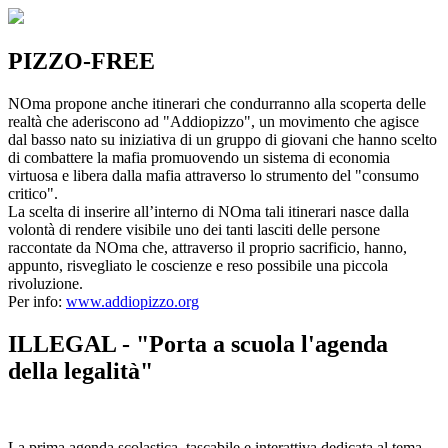
PIZZO-FREE
NOma propone anche itinerari che condurranno alla scoperta delle
realtà che aderiscono ad "Addiopizzo", un movimento che agisce
dal basso nato su iniziativa di un gruppo di giovani che hanno scelto
di combattere la mafia promuovendo un sistema di economia
virtuosa e libera dalla mafia attraverso lo strumento del "consumo
critico".
La scelta di inserire all’interno di NOma tali itinerari nasce dalla
volontà di rendere visibile uno dei tanti lasciti delle persone
raccontate da NOma che, attraverso il proprio sacrificio, hanno,
appunto, risvegliato le coscienze e reso possibile una piccola
rivoluzione.
Per info:
www.addiopizzo.org
ILLEGAL - "Porta a scuola l'agenda
della legalità"
La prima agenda scolastica, tascabile e interattiva dedicata al tema