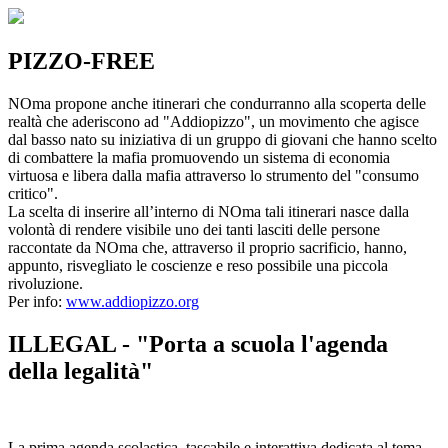
PIZZO-FREE
NOma propone anche itinerari che condurranno alla scoperta delle
realtà che aderiscono ad "Addiopizzo", un movimento che agisce
dal basso nato su iniziativa di un gruppo di giovani che hanno scelto
di combattere la mafia promuovendo un sistema di economia
virtuosa e libera dalla mafia attraverso lo strumento del "consumo
critico".
La scelta di inserire all’interno di NOma tali itinerari nasce dalla
volontà di rendere visibile uno dei tanti lasciti delle persone
raccontate da NOma che, attraverso il proprio sacrificio, hanno,
appunto, risvegliato le coscienze e reso possibile una piccola
rivoluzione.
Per info:
www.addiopizzo.org
ILLEGAL - "Porta a scuola l'agenda
della legalità"
La prima agenda scolastica, tascabile e interattiva dedicata al tema