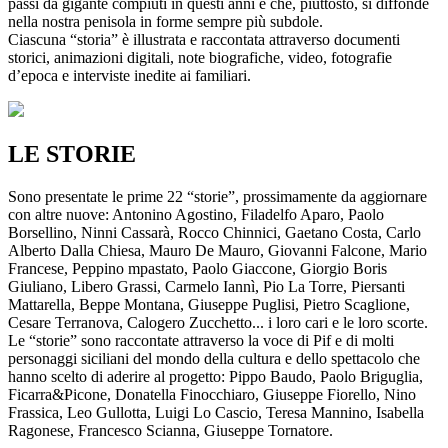
passi da gigante compiuti in questi anni e che, piuttosto, si diffonde
nella nostra penisola in forme sempre più subdole.
Ciascuna “storia” è illustrata e raccontata attraverso documenti
storici, animazioni digitali, note biografiche, video, fotografie
d’epoca e interviste inedite ai familiari.
LE STORIE
Sono presentate le prime 22 “storie”, prossimamente da aggiornare
con altre nuove: Antonino Agostino, Filadelfo Aparo, Paolo
Borsellino, Ninni Cassarà, Rocco Chinnici, Gaetano Costa, Carlo
Alberto Dalla Chiesa, Mauro De Mauro, Giovanni Falcone, Mario
Francese, Peppino mpastato, Paolo Giaccone, Giorgio Boris
Giuliano, Libero Grassi, Carmelo Iannì, Pio La Torre, Piersanti
Mattarella, Beppe Montana, Giuseppe Puglisi, Pietro Scaglione,
Cesare Terranova, Calogero Zucchetto... i loro cari e le loro scorte.
Le “storie” sono raccontate attraverso la voce di Pif e di molti
personaggi siciliani del mondo della cultura e dello spettacolo che
hanno scelto di aderire al progetto: Pippo Baudo, Paolo Briguglia,
Ficarra&Picone, Donatella Finocchiaro, Giuseppe Fiorello, Nino
Frassica, Leo Gullotta, Luigi Lo Cascio, Teresa Mannino, Isabella
Ragonese, Francesco Scianna, Giuseppe Tornatore.