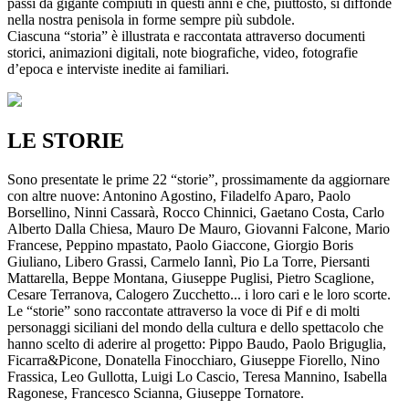
passi da gigante compiuti in questi anni e che, piuttosto, si diffonde
nella nostra penisola in forme sempre più subdole.
Ciascuna “storia” è illustrata e raccontata attraverso documenti
storici, animazioni digitali, note biografiche, video, fotografie
d’epoca e interviste inedite ai familiari.
LE STORIE
Sono presentate le prime 22 “storie”, prossimamente da aggiornare
con altre nuove: Antonino Agostino, Filadelfo Aparo, Paolo
Borsellino, Ninni Cassarà, Rocco Chinnici, Gaetano Costa, Carlo
Alberto Dalla Chiesa, Mauro De Mauro, Giovanni Falcone, Mario
Francese, Peppino mpastato, Paolo Giaccone, Giorgio Boris
Giuliano, Libero Grassi, Carmelo Iannì, Pio La Torre, Piersanti
Mattarella, Beppe Montana, Giuseppe Puglisi, Pietro Scaglione,
Cesare Terranova, Calogero Zucchetto... i loro cari e le loro scorte.
Le “storie” sono raccontate attraverso la voce di Pif e di molti
personaggi siciliani del mondo della cultura e dello spettacolo che
hanno scelto di aderire al progetto: Pippo Baudo, Paolo Briguglia,
Ficarra&Picone, Donatella Finocchiaro, Giuseppe Fiorello, Nino
Frassica, Leo Gullotta, Luigi Lo Cascio, Teresa Mannino, Isabella
Ragonese, Francesco Scianna, Giuseppe Tornatore.