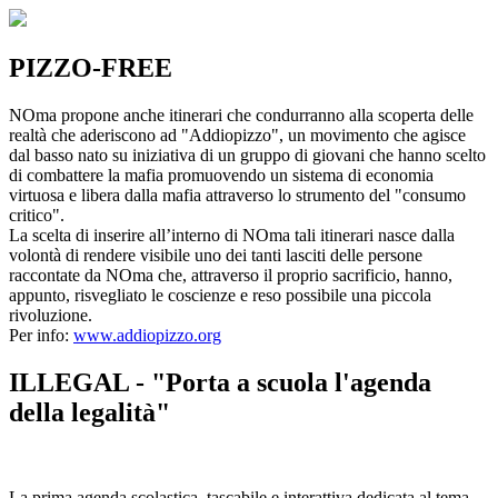
PIZZO-FREE
NOma propone anche itinerari che condurranno alla scoperta delle
realtà che aderiscono ad "Addiopizzo", un movimento che agisce
dal basso nato su iniziativa di un gruppo di giovani che hanno scelto
di combattere la mafia promuovendo un sistema di economia
virtuosa e libera dalla mafia attraverso lo strumento del "consumo
critico".
La scelta di inserire all’interno di NOma tali itinerari nasce dalla
volontà di rendere visibile uno dei tanti lasciti delle persone
raccontate da NOma che, attraverso il proprio sacrificio, hanno,
appunto, risvegliato le coscienze e reso possibile una piccola
rivoluzione.
Per info:
www.addiopizzo.org
ILLEGAL - "Porta a scuola l'agenda
della legalità"
La prima agenda scolastica, tascabile e interattiva dedicata al tema