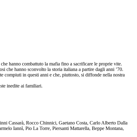
che hanno combattuto la mafia fino a sacrificare le proprie vite.
osi che hanno sconvolto la storia italiana a partire dagli anni ’70.
compiuti in questi anni e che, piuttosto, si diffonde nella nostra
te inedite ai familiari.
Ninni Cassarà, Rocco Chinnici, Gaetano Costa, Carlo Alberto Dalla
melo Iannì, Pio La Torre, Piersanti Mattarella, Beppe Montana,