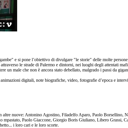
ambe" e si pone l’obiettivo di divulgare "le storie" delle molte persone 
ttraverso le strade di Palermo e dintorni, nei luoghi degli attentati mafi
re un male che non è ancora stato debellato, malgrado i passi da gigante 
animazioni digitali, note biografiche, video, fotografie d’epoca e intervis
n altre nuove: Antonino Agostino, Filadelfo Aparo, Paolo Borsellino, 
mpastato, Paolo Giaccone, Giorgio Boris Giuliano, Libero Grassi, Car
o... i loro cari e le loro scorte.