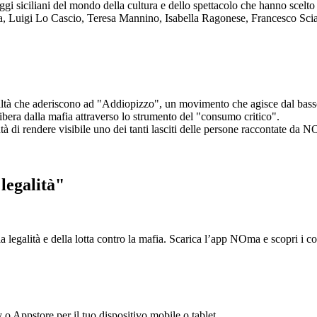
aggi siciliani del mondo della cultura e dello spettacolo che hanno scel
ta, Luigi Lo Cascio, Teresa Mannino, Isabella Ragonese, Francesco Sci
ltà che aderiscono ad "Addiopizzo", un movimento che agisce dal basso 
era dalla mafia attraverso lo strumento del "consumo critico".
ntà di rendere visibile uno dei tanti lasciti delle persone raccontate da N
legalità"
la legalità e della lotta contro la mafia. Scarica l’app NOma e scopri i 
y o Appstore per il tuo dispositivo mobile o tablet