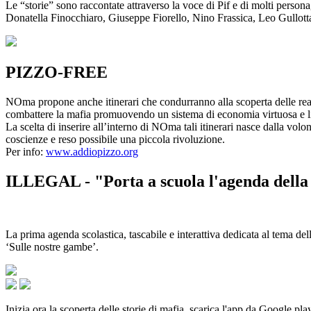
Le “storie” sono raccontate attraverso la voce di Pif e di molti person
Donatella Finocchiaro, Giuseppe Fiorello, Nino Frassica, Leo Gullot
PIZZO-FREE
NOma propone anche itinerari che condurranno alla scoperta delle rea
combattere la mafia promuovendo un sistema di economia virtuosa e lib
La scelta di inserire all’interno di NOma tali itinerari nasce dalla volo
coscienze e reso possibile una piccola rivoluzione.
Per info:
www.addiopizzo.org
ILLEGAL - "Porta a scuola l'agenda della 
La prima agenda scolastica, tascabile e interattiva dedicata al tema del
‘Sulle nostre gambe’.
Inizia ora la scoperta delle storie di mafia, scarica l'app da Google pla