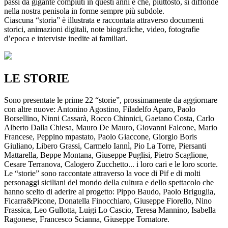
passi da gigante compiuti in questi anni e che, piuttosto, si diffonde
nella nostra penisola in forme sempre più subdole.
Ciascuna “storia” è illustrata e raccontata attraverso documenti
storici, animazioni digitali, note biografiche, video, fotografie
d’epoca e interviste inedite ai familiari.
LE STORIE
Sono presentate le prime 22 “storie”, prossimamente da aggiornare
con altre nuove: Antonino Agostino, Filadelfo Aparo, Paolo
Borsellino, Ninni Cassarà, Rocco Chinnici, Gaetano Costa, Carlo
Alberto Dalla Chiesa, Mauro De Mauro, Giovanni Falcone, Mario
Francese, Peppino mpastato, Paolo Giaccone, Giorgio Boris
Giuliano, Libero Grassi, Carmelo Iannì, Pio La Torre, Piersanti
Mattarella, Beppe Montana, Giuseppe Puglisi, Pietro Scaglione,
Cesare Terranova, Calogero Zucchetto... i loro cari e le loro scorte.
Le “storie” sono raccontate attraverso la voce di Pif e di molti
personaggi siciliani del mondo della cultura e dello spettacolo che
hanno scelto di aderire al progetto: Pippo Baudo, Paolo Briguglia,
Ficarra&Picone, Donatella Finocchiaro, Giuseppe Fiorello, Nino
Frassica, Leo Gullotta, Luigi Lo Cascio, Teresa Mannino, Isabella
Ragonese, Francesco Scianna, Giuseppe Tornatore.