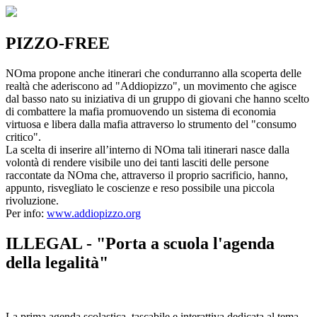
PIZZO-FREE
NOma propone anche itinerari che condurranno alla scoperta delle
realtà che aderiscono ad "Addiopizzo", un movimento che agisce
dal basso nato su iniziativa di un gruppo di giovani che hanno scelto
di combattere la mafia promuovendo un sistema di economia
virtuosa e libera dalla mafia attraverso lo strumento del "consumo
critico".
La scelta di inserire all’interno di NOma tali itinerari nasce dalla
volontà di rendere visibile uno dei tanti lasciti delle persone
raccontate da NOma che, attraverso il proprio sacrificio, hanno,
appunto, risvegliato le coscienze e reso possibile una piccola
rivoluzione.
Per info:
www.addiopizzo.org
ILLEGAL - "Porta a scuola l'agenda
della legalità"
La prima agenda scolastica, tascabile e interattiva dedicata al tema