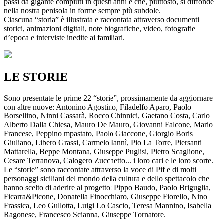
passi da gigante compiuti in questi anni e che, piuttosto, si diffonde
nella nostra penisola in forme sempre più subdole.
Ciascuna “storia” è illustrata e raccontata attraverso documenti
storici, animazioni digitali, note biografiche, video, fotografie
d’epoca e interviste inedite ai familiari.
LE STORIE
Sono presentate le prime 22 “storie”, prossimamente da aggiornare
con altre nuove: Antonino Agostino, Filadelfo Aparo, Paolo
Borsellino, Ninni Cassarà, Rocco Chinnici, Gaetano Costa, Carlo
Alberto Dalla Chiesa, Mauro De Mauro, Giovanni Falcone, Mario
Francese, Peppino mpastato, Paolo Giaccone, Giorgio Boris
Giuliano, Libero Grassi, Carmelo Iannì, Pio La Torre, Piersanti
Mattarella, Beppe Montana, Giuseppe Puglisi, Pietro Scaglione,
Cesare Terranova, Calogero Zucchetto... i loro cari e le loro scorte.
Le “storie” sono raccontate attraverso la voce di Pif e di molti
personaggi siciliani del mondo della cultura e dello spettacolo che
hanno scelto di aderire al progetto: Pippo Baudo, Paolo Briguglia,
Ficarra&Picone, Donatella Finocchiaro, Giuseppe Fiorello, Nino
Frassica, Leo Gullotta, Luigi Lo Cascio, Teresa Mannino, Isabella
Ragonese, Francesco Scianna, Giuseppe Tornatore.