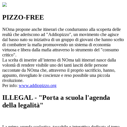
PIZZO-FREE
NOma propone anche itinerari che condurranno alla scoperta delle
realtà che aderiscono ad "Addiopizzo", un movimento che agisce
dal basso nato su iniziativa di un gruppo di giovani che hanno scelto
di combattere la mafia promuovendo un sistema di economia
virtuosa e libera dalla mafia attraverso lo strumento del "consumo
critico".
La scelta di inserire all’interno di NOma tali itinerari nasce dalla
volontà di rendere visibile uno dei tanti lasciti delle persone
raccontate da NOma che, attraverso il proprio sacrificio, hanno,
appunto, risvegliato le coscienze e reso possibile una piccola
rivoluzione.
Per info:
www.addiopizzo.org
ILLEGAL - "Porta a scuola l'agenda
della legalità"
La prima agenda scolastica, tascabile e interattiva dedicata al tema