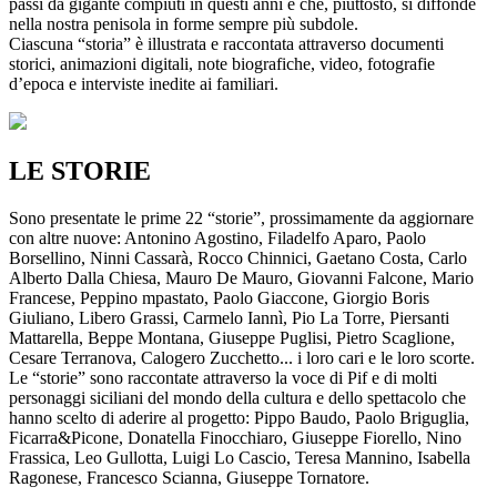
passi da gigante compiuti in questi anni e che, piuttosto, si diffonde
nella nostra penisola in forme sempre più subdole.
Ciascuna “storia” è illustrata e raccontata attraverso documenti
storici, animazioni digitali, note biografiche, video, fotografie
d’epoca e interviste inedite ai familiari.
LE STORIE
Sono presentate le prime 22 “storie”, prossimamente da aggiornare
con altre nuove: Antonino Agostino, Filadelfo Aparo, Paolo
Borsellino, Ninni Cassarà, Rocco Chinnici, Gaetano Costa, Carlo
Alberto Dalla Chiesa, Mauro De Mauro, Giovanni Falcone, Mario
Francese, Peppino mpastato, Paolo Giaccone, Giorgio Boris
Giuliano, Libero Grassi, Carmelo Iannì, Pio La Torre, Piersanti
Mattarella, Beppe Montana, Giuseppe Puglisi, Pietro Scaglione,
Cesare Terranova, Calogero Zucchetto... i loro cari e le loro scorte.
Le “storie” sono raccontate attraverso la voce di Pif e di molti
personaggi siciliani del mondo della cultura e dello spettacolo che
hanno scelto di aderire al progetto: Pippo Baudo, Paolo Briguglia,
Ficarra&Picone, Donatella Finocchiaro, Giuseppe Fiorello, Nino
Frassica, Leo Gullotta, Luigi Lo Cascio, Teresa Mannino, Isabella
Ragonese, Francesco Scianna, Giuseppe Tornatore.