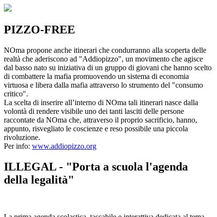
PIZZO-FREE
NOma propone anche itinerari che condurranno alla scoperta delle
realtà che aderiscono ad "Addiopizzo", un movimento che agisce
dal basso nato su iniziativa di un gruppo di giovani che hanno scelto
di combattere la mafia promuovendo un sistema di economia
virtuosa e libera dalla mafia attraverso lo strumento del "consumo
critico".
La scelta di inserire all’interno di NOma tali itinerari nasce dalla
volontà di rendere visibile uno dei tanti lasciti delle persone
raccontate da NOma che, attraverso il proprio sacrificio, hanno,
appunto, risvegliato le coscienze e reso possibile una piccola
rivoluzione.
Per info:
www.addiopizzo.org
ILLEGAL - "Porta a scuola l'agenda
della legalità"
La prima agenda scolastica, tascabile e interattiva dedicata al tema