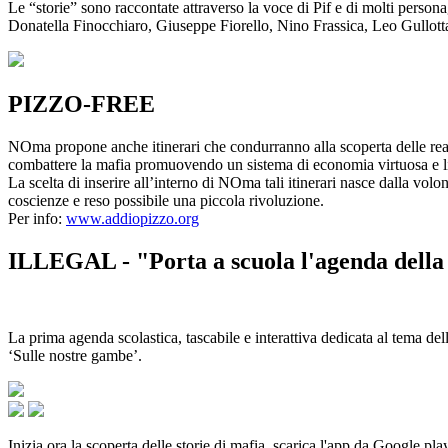
Le “storie” sono raccontate attraverso la voce di Pif e di molti person
Donatella Finocchiaro, Giuseppe Fiorello, Nino Frassica, Leo Gullot
PIZZO-FREE
NOma propone anche itinerari che condurranno alla scoperta delle rea
combattere la mafia promuovendo un sistema di economia virtuosa e lib
La scelta di inserire all’interno di NOma tali itinerari nasce dalla volo
coscienze e reso possibile una piccola rivoluzione.
Per info:
www.addiopizzo.org
ILLEGAL - "Porta a scuola l'agenda della 
La prima agenda scolastica, tascabile e interattiva dedicata al tema del
‘Sulle nostre gambe’.
Inizia ora la scoperta delle storie di mafia, scarica l'app da Google pla