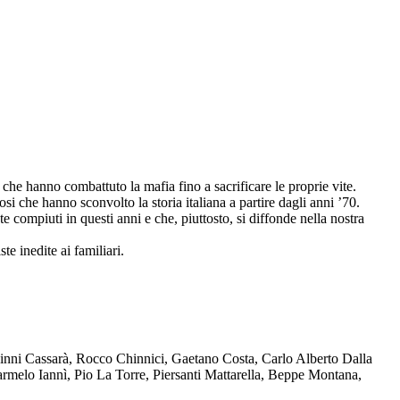
che hanno combattuto la mafia fino a sacrificare le proprie vite.
osi che hanno sconvolto la storia italiana a partire dagli anni ’70.
compiuti in questi anni e che, piuttosto, si diffonde nella nostra
te inedite ai familiari.
Ninni Cassarà, Rocco Chinnici, Gaetano Costa, Carlo Alberto Dalla
melo Iannì, Pio La Torre, Piersanti Mattarella, Beppe Montana,