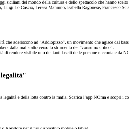
aggi siciliani del mondo della cultura e dello spettacolo che hanno scel
ta, Luigi Lo Cascio, Teresa Mannino, Isabella Ragonese, Francesco Sci
ltà che aderiscono ad "Addiopizzo", un movimento che agisce dal basso 
era dalla mafia attraverso lo strumento del "consumo critico".
ntà di rendere visibile uno dei tanti lasciti delle persone raccontate da N
legalità"
la legalità e della lotta contro la mafia. Scarica l’app NOma e scopri i 
y o Appstore per il tuo dispositivo mobile o tablet