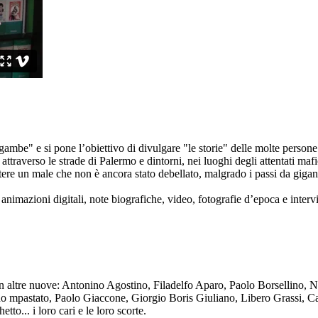
ambe" e si pone l’obiettivo di divulgare "le storie" delle molte persone 
ttraverso le strade di Palermo e dintorni, nei luoghi degli attentati mafi
re un male che non è ancora stato debellato, malgrado i passi da gigante 
animazioni digitali, note biografiche, video, fotografie d’epoca e intervis
n altre nuove: Antonino Agostino, Filadelfo Aparo, Paolo Borsellino, 
mpastato, Paolo Giaccone, Giorgio Boris Giuliano, Libero Grassi, Car
o... i loro cari e le loro scorte.